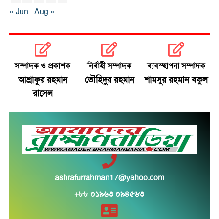
« Jun
Aug »
সম্পাদক ও প্রকাশক
নির্বাহী সম্পাদক
ব্যবস্হাপনা সম্পাদক
আশ্রাফুর রহমান
তৌহিদুর রহমান
শামসুর রহমান বকুল
রাসেল
ashrafurrahman17@yahoo.com
+৮৮ ০১৯৬৩ ০৯৪৫৬৩