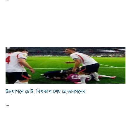
উদ্‌যাপনে চোট, বিশ্বকাপ শেষ হেন্ডারসনের
...