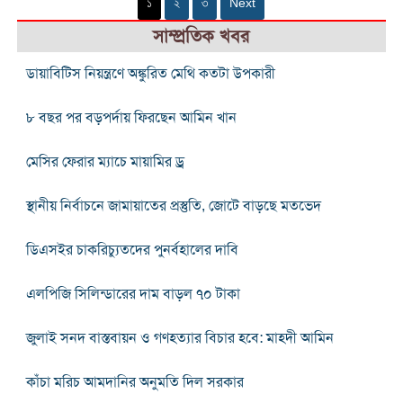
১
২
৩
Next
সাম্প্রতিক খবর
ডায়াবিটিস নিয়ন্ত্রণে অঙ্কুরিত মেথি কতটা উপকারী
৮ বছর পর বড়পর্দায় ফিরছেন আমিন খান
মেসির ফেরার ম্যাচে মায়ামির ড্র
স্থানীয় নির্বাচনে জামায়াতের প্রস্তুতি, জোটে বাড়ছে মতভেদ
ডিএসইর চাকরিচ্যুতদের পুনর্বহালের দাবি
এলপিজি সিলিন্ডারের দাম বাড়ল ৭০ টাকা
জুলাই সনদ বাস্তবায়ন ও গণহত্যার বিচার হবে: মাহদী আমিন
কাঁচা মরিচ আমদানির অনুমতি দিল সরকার