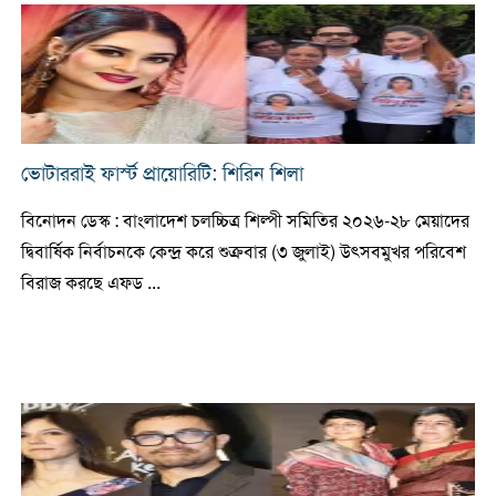
ভোটাররাই ফার্স্ট প্রায়োরিটি: শিরিন শিলা
বিনোদন ডেস্ক : বাংলাদেশ চলচ্চিত্র শিল্পী সমিতির ২০২৬-২৮ মেয়াদের
দ্বিবার্ষিক নির্বাচনকে কেন্দ্র করে শুক্রবার (৩ জুলাই) উৎসবমুখর পরিবেশ
বিরাজ করছে এফড ...