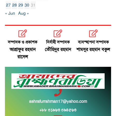
27
28
29
30
31
« Jun
Aug »
সম্পাদক ও প্রকাশক
নির্বাহী সম্পাদক
ব্যবস্হাপনা সম্পাদক
আশ্রাফুর রহমান
তৌহিদুর রহমান
শামসুর রহমান বকুল
রাসেল
ashrafurrahman17@yahoo.com
+৮৮ ০১৯৬৩ ০৯৪৫৬৩