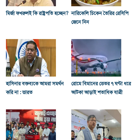
মির্জা ফখরুলই কি রাষ্ট্রপতি হচ্ছেন?
নারিকেলি চিকেন তৈরির রেসিপি
জেনে নিন
হাসিনার বক্তব্যকে আমরা সমর্থন
রোমে বিমানের ভেতর ৭ ঘণ্টা ধরে
করি না : ভারত
আটকা আড়াই শতাধিক যাত্রী