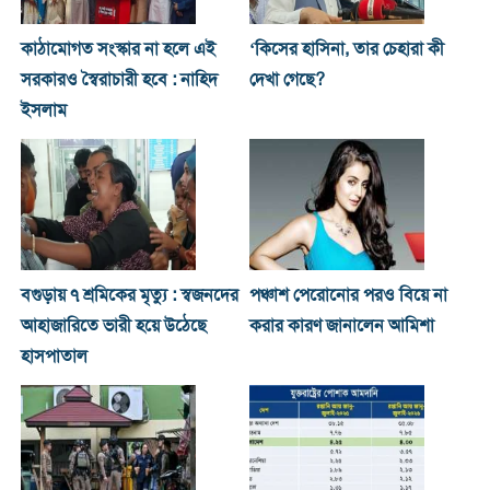
কাঠামোগত সংস্কার না হলে এই
‘কিসের হাসিনা, তার চেহারা কী
সরকারও স্বৈরাচারী হবে : নাহিদ
দেখা গেছে?
ইসলাম
বগুড়ায় ৭ শ্রমিকের মৃত্যু : স্বজনদের
পঞ্চাশ পেরোনোর পরও বিয়ে না
আহাজারিতে ভারী হয়ে উঠেছে
করার কারণ জানালেন আমিশা
হাসপাতাল