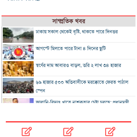
সাম্প্রতিক খবর
ঢাকায় সকাল থেকেই বৃষ্টি, থাকতে পারে দিনভর
আগস্টে মিলতে পারে টানা ৪ দিনের ছুটি
স্বর্ণের দাম আবারও বাড়ল, ভরি ২ লাখ ৩৪ হাজার
৬৯ হাজার ৫০০ অভিবাসীকে মরক্কোতে ফেরত পাঠাল
স্পেন
জ্বালানি-বিদ্যুৎ খাতে নাশকতার চেষ্টা চলছে: প্রধানমন্ত্রী
জুলাই জাদুঘরে দলীয় নয়, জাতীয় ইতিহাস চান নাহিদ
ইসলাম