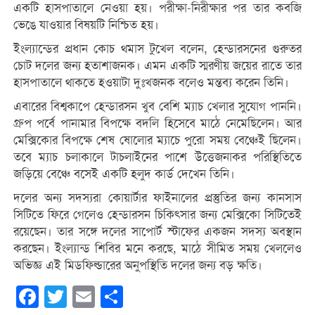
একটি হাসপাতালে নেওয়া হয়। পরীক্ষা-নিরীক্ষার পর তার কবজি
ভেঙে যাওয়ার বিষয়টি নিশ্চিত হয়।
ইংল্যান্ডের প্রধান কোচ থমাস টুখেল বলেন, হেন্ডারসনের গুরুতর
চোট দলের জন্য হতাশাজনক। এমন একটি স্মরণীয় জয়ের রাতে তার
হাসপাতালে থাকতে হওয়াটা দুঃখজনক বলেও মন্তব্য করেন তিনি।
এবারের বিশ্বকাপে হেন্ডারসন খুব বেশি ম্যাচ খেলার সুযোগ পাননি।
গ্রুপ পর্বে পানামার বিপক্ষে বদলি হিসেবে মাঠে নেমেছিলেন। আর
মেক্সিকোর বিপক্ষে শেষ ষোলোর ম্যাচে পুরো সময় বেঞ্চেই ছিলেন।
তবে ম্যাচ চলাকালে টাচলাইনের পাশে উত্তেজনাকর পরিস্থিতিতে
জড়িয়ে বেঞ্চে বসেই একটি হলুদ কার্ড দেখেন তিনি।
দলের অন্য সদস্যরা কোয়ার্টার ফাইনালের প্রস্তুতির জন্য কানসাস
সিটিতে ফিরে গেলেও হেন্ডারসন চিকিৎসার জন্য মেক্সিকো সিটিতেই
রয়েছেন। তার সঙ্গে দলের সাপোর্ট স্টাফের একজন সদস্য অবস্থান
করছেন। ইংল্যান্ড শিবির মনে করছে, মাঠে সীমিত সময় খেললেও
অভিজ্ঞ এই মিডফিল্ডারের অনুপস্থিতি দলের জন্য বড় ক্ষতি।
Facebook
Twitter
Email
Share