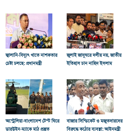
জ্বালানি-বিদ্যুৎ খাতে নাশকতার
জুলাই জাদুঘরে দলীয় নয়, জাতীয়
চেষ্টা চলছে: প্রধানমন্ত্রী
ইতিহাস চান নাহিদ ইসলাম
অস্ট্রেলিয়া-বাংলাদেশ টেস্ট ঘিরে
বাজার সিন্ডিকেট ও মজুতদারদের
ডারউইন-ম্যাকে মাঠ প্রস্তুত
বিরুদ্ধে কঠোর ব্যবস্থা: আইনমন্ত্রী