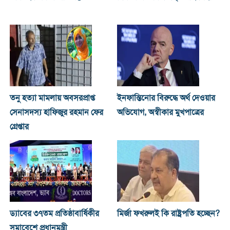
তনু হত্যা মামলায় অবসরপ্রাপ্ত
ইনফান্তিনোর বিরুদ্ধে অর্থ দেওয়ার
সেনাসদস্য হাফিজুর রহমান ফের
অভিযোগ, অস্বীকার মুখপাত্রের
গ্রেপ্তার
ড্যাবের ৩৭তম প্রতিষ্ঠাবার্ষিকীর
মির্জা ফখরুলই কি রাষ্ট্রপতি হচ্ছেন?
সমাবেশে প্রধানমন্ত্রী