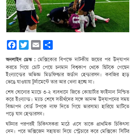
Facebook
Twitter
Email
Share
মেক্সিকোর বিপক্ষে নাটকীয় জয়ের পর উদ্‌যাপন
অনলাইন ডেস্ক :
করতে গিয়ে চোট পেয়ে চলমান বিশ্বকাপ থেকে ছিটকে গেছেন
ইংল্যান্ডের অভিজ্ঞ মিডফিল্ডার জর্ডান হেন্ডারসন। কবজির হাড়
ভেঙে যাওয়ায় টুর্নামেন্টে তার আর খেলা হচ্ছে না।
শেষ ষোলোর ম্যাচে ৩-২ ব্যবধানে জিতে কোয়ার্টার ফাইনাল নিশ্চিত
করে ইংল্যান্ড। ম্যাচ শেষে সতীর্থদের সঙ্গে আনন্দ উদ্‌যাপনের সময়
বিজ্ঞাপন বোর্ড টপকে লাফ দিতে গিয়ে ভারসাম্য হারিয়ে মাটিতে
পড়ে যান হেন্ডারসন।
ঘটনার পরপরই চিকিৎসকরা মাঠে এসে তাকে প্রাথমিক চিকিৎসা
দেন। পরে অক্সিজেন সহায়তা দিয়ে স্ট্রেচারে করে মেক্সিকো সিটির