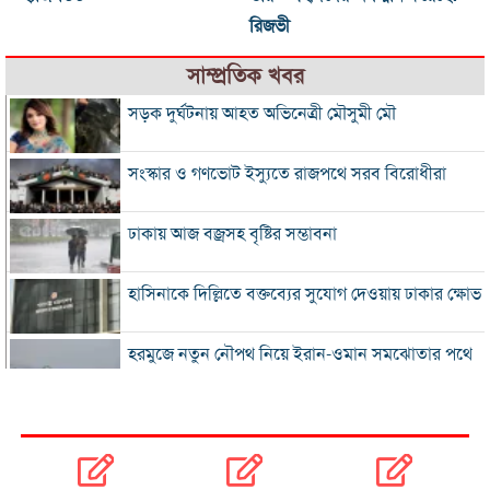
রিজভী
সাম্প্রতিক খবর
সড়ক দুর্ঘটনায় আহত অভিনেত্রী মৌসুমী মৌ
সংস্কার ও গণভোট ইস্যুতে রাজপথে সরব বিরোধীরা
ঢাকায় আজ বজ্রসহ বৃষ্টির সম্ভাবনা
হাসিনাকে দিল্লিতে বক্তব্যের সুযোগ দেওয়ায় ঢাকার ক্ষোভ
হরমুজে নতুন নৌপথ নিয়ে ইরান-ওমান সমঝোতার পথে
‘জুলাই স্মৃতি জাদুঘর’ খুলে দেওয়া হলো দর্শনার্থীদের জন্য
ভুল স্বীকার করে ক্ষমা চাইল ফিফা