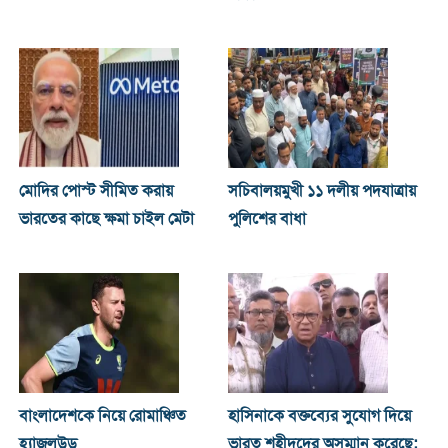
মোদির পোস্ট সীমিত করায়
সচিবালয়মুখী ১১ দলীয় পদযাত্রায়
ভারতের কাছে ক্ষমা চাইল মেটা
পুলিশের বাধা
বাংলাদেশকে নিয়ে রোমাঞ্চিত
হাসিনাকে বক্তব্যের সুযোগ দিয়ে
হ্যাজলউড
ভারত শহীদদের অসম্মান করেছে: