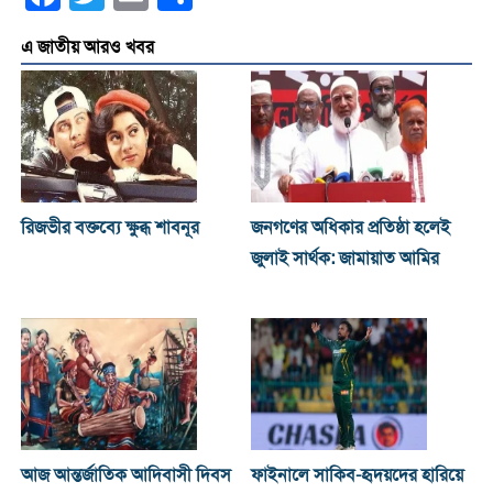
এ জাতীয় আরও খবর
রিজভীর বক্তব্যে ক্ষুব্ধ শাবনূর
জনগণের অধিকার প্রতিষ্ঠা হলেই
জুলাই সার্থক: জামায়াত আমির
আজ আন্তর্জাতিক আদিবাসী দিবস
ফাইনালে সাকিব-হৃদয়দের হারিয়ে