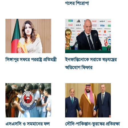
গলের শিরোপা
সিঙ্গাপুর সফরে পররাষ্ট্র প্রতিমন্ত্রী
ইনফান্তিনোকে সরাতে ষড়যন্ত্রের
অভিযোগ ফিফার
এসএসসি ও সমমানের ফল
সৌদি-পাকিস্তান-তুরস্কের প্রতিরক্ষা