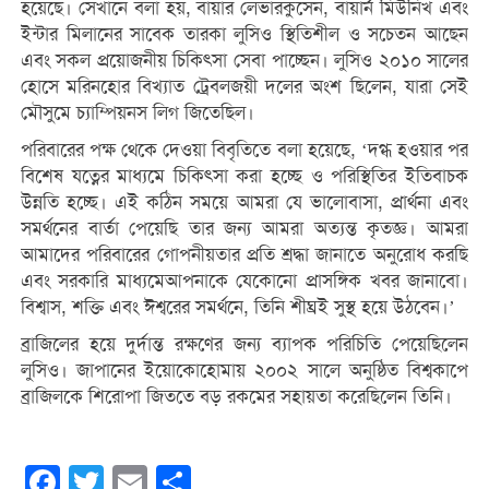
হয়েছে। সেখানে বলা হয়, বায়ার লেভারকুসেন, বায়ার্ন মিউনিখ এবং
ইন্টার মিলানের সাবেক তারকা লুসিও স্থিতিশীল ও সচেতন আছেন
এবং সকল প্রয়োজনীয় চিকিৎসা সেবা পাচ্ছেন। লুসিও ২০১০ সালের
হোসে মরিনহোর বিখ্যাত ট্রেবলজয়ী দলের অংশ ছিলেন, যারা সেই
মৌসুমে চ্যাম্পিয়নস লিগ জিতেছিল।
পরিবারের পক্ষ থেকে দেওয়া বিবৃতিতে বলা হয়েছে, ‘দগ্ধ হওয়ার পর
বিশেষ যত্নের মাধ্যমে চিকিৎসা করা হচ্ছে ও পরিস্থিতির ইতিবাচক
উন্নতি হচ্ছে। এই কঠিন সময়ে আমরা যে ভালোবাসা, প্রার্থনা এবং
সমর্থনের বার্তা পেয়েছি তার জন্য আমরা অত্যন্ত কৃতজ্ঞ। আমরা
আমাদের পরিবারের গোপনীয়তার প্রতি শ্রদ্ধা জানাতে অনুরোধ করছি
এবং সরকারি মাধ্যমেআপনাকে যেকোনো প্রাসঙ্গিক খবর জানাবো।
বিশ্বাস, শক্তি এবং ঈশ্বরের সমর্থনে, তিনি শীঘ্রই সুস্থ হয়ে উঠবেন।’
ব্রাজিলের হয়ে দুর্দান্ত রক্ষণের জন্য ব্যাপক পরিচিতি পেয়েছিলেন
লুসিও। জাপানের ইয়োকোহোমায় ২০০২ সালে অনুষ্ঠিত বিশ্বকাপে
ব্রাজিলকে শিরোপা জিততে বড় রকমের সহায়তা করেছিলেন তিনি।
Facebook
Twitter
Email
Share