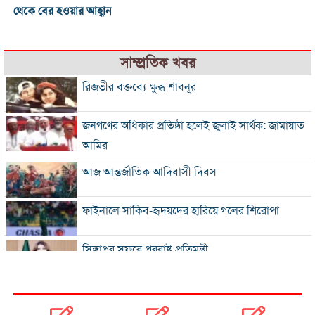
থেকে বের হওয়ার আহ্বান
সাম্প্রতিক খবর
রিজভীর বক্তব্যে ক্ষুব্ধ শাবনূর
জনগণের অধিকার প্রতিষ্ঠা হলেই জুলাই সার্থক: জামায়াত
আমির
আজ আন্তর্জাতিক আদিবাসী দিবস
ফাইনালে সাকিব-হৃদয়দের হারিয়ে গলের শিরোপা
সিঙ্গাপুর সফরে পররাষ্ট্র প্রতিমন্ত্রী
ইনফান্তিনোকে সরাতে ষড়যন্ত্রের অভিযোগ ফিফার