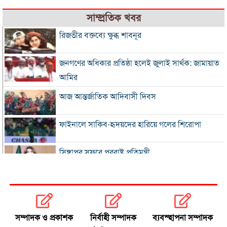
সাম্প্রতিক খবর
রিজভীর বক্তব্যে ক্ষুব্ধ শাবনূর
জনগণের অধিকার প্রতিষ্ঠা হলেই জুলাই সার্থক: জামায়াত
আমির
আজ আন্তর্জাতিক আদিবাসী দিবস
ফাইনালে সাকিব-হৃদয়দের হারিয়ে গলের শিরোপা
সিঙ্গাপুর সফরে পররাষ্ট্র প্রতিমন্ত্রী
ইনফান্তিনোকে সরাতে ষড়যন্ত্রের অভিযোগ ফিফার
এসএসসি ও সমমানের ফল সোমবার
সম্পাদক ও প্রকাশক
নির্বাহী সম্পাদক
ব্যবস্হাপনা সম্পাদক