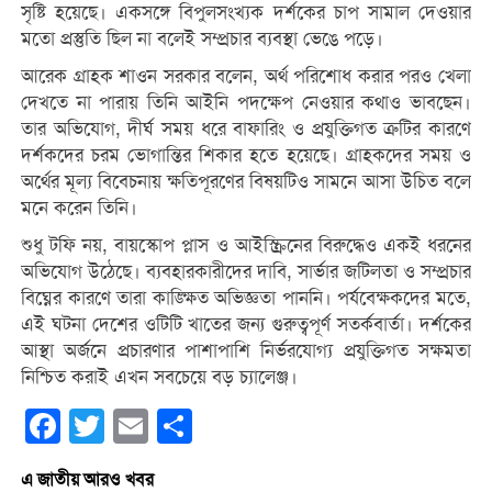
সৃষ্টি হয়েছে। একসঙ্গে বিপুলসংখ্যক দর্শকের চাপ সামাল দেওয়ার
মতো প্রস্তুতি ছিল না বলেই সম্প্রচার ব্যবস্থা ভেঙে পড়ে।
আরেক গ্রাহক শাওন সরকার বলেন, অর্থ পরিশোধ করার পরও খেলা
দেখতে না পারায় তিনি আইনি পদক্ষেপ নেওয়ার কথাও ভাবছেন।
তার অভিযোগ, দীর্ঘ সময় ধরে বাফারিং ও প্রযুক্তিগত ত্রুটির কারণে
দর্শকদের চরম ভোগান্তির শিকার হতে হয়েছে। গ্রাহকদের সময় ও
অর্থের মূল্য বিবেচনায় ক্ষতিপূরণের বিষয়টিও সামনে আসা উচিত বলে
মনে করেন তিনি।
শুধু টফি নয়, বায়স্কোপ প্লাস ও আইস্ক্রিনের বিরুদ্ধেও একই ধরনের
অভিযোগ উঠেছে। ব্যবহারকারীদের দাবি, সার্ভার জটিলতা ও সম্প্রচার
বিঘ্নের কারণে তারা কাঙ্ক্ষিত অভিজ্ঞতা পাননি। পর্যবেক্ষকদের মতে,
এই ঘটনা দেশের ওটিটি খাতের জন্য গুরুত্বপূর্ণ সতর্কবার্তা। দর্শকের
আস্থা অর্জনে প্রচারণার পাশাপাশি নির্ভরযোগ্য প্রযুক্তিগত সক্ষমতা
নিশ্চিত করাই এখন সবচেয়ে বড় চ্যালেঞ্জ।
Facebook
Twitter
Email
Share
এ জাতীয় আরও খবর