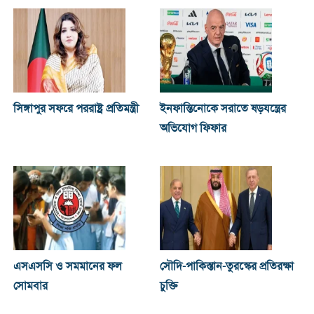
সিঙ্গাপুর সফরে পররাষ্ট্র প্রতিমন্ত্রী
ইনফান্তিনোকে সরাতে ষড়যন্ত্রের
অভিযোগ ফিফার
এসএসসি ও সমমানের ফল
সৌদি-পাকিস্তান-তুরস্কের প্রতিরক্ষা
সোমবার
চুক্তি