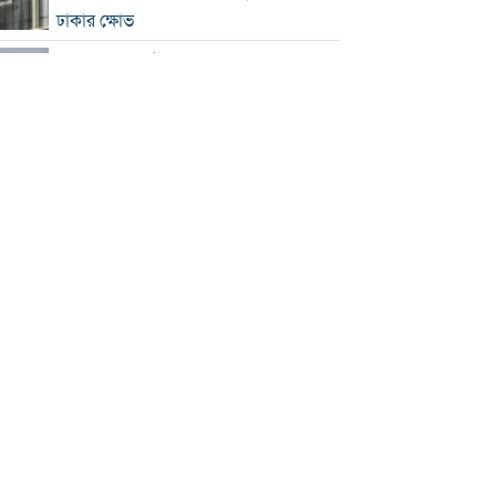
ঢাকার ক্ষোভ
হরমুজে নতুন নৌপথ নিয়ে ইরান-ওমান
সমঝোতার পথে
‘জুলাই স্মৃতি জাদুঘর’ খুলে দেওয়া হলো
দর্শনার্থীদের জন্য
ভুল স্বীকার করে ক্ষমা চাইল ফিফা
স্বর্ণের ভরি বাড়ল প্রায় ১০ হাজার টাকা
মোদির পোস্ট সীমিত করায় ভারতের কাছে
ক্ষমা চাইল মেটা
সচিবালয়মুখী ১১ দলীয় পদযাত্রায় পুলিশের
বাধা
বাংলাদেশকে নিয়ে রোমাঞ্চিত হ্যাজলউড