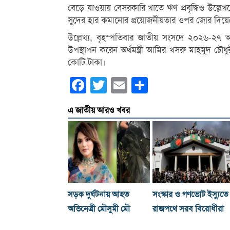
বেড়ে যাওয়ায় বেসরকারি খাতে ঋণ প্রবৃদ্ধিও উল্লে
সুদের হার কমানোর প্রয়োজনীয়তার ওপর জোর দিয়
উল্লেখ্য, বৃহস্পতিবার জাতীয় সংসদে ২০২৬-২৭ অ
উপস্থাপন করেন অর্থমন্ত্রী আমির খসরু মাহমুদ চৌধু
কোটি টাকা।
Facebook
Twitter
Email
Share
এ জাতীয় আরও খবর
সড়ক দুর্ঘটনায় আহত
সংস্কার ও গণভোট ইস্যুতে
অভিনেত্রী মৌসুমী মৌ
রাজপথে সরব বিরোধীরা