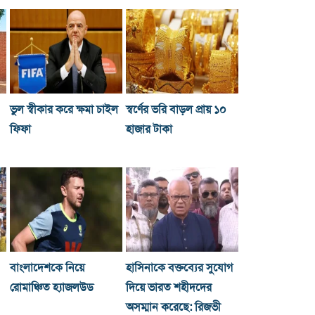
ভুল স্বীকার করে ক্ষমা চাইল
স্বর্ণের ভরি বাড়ল প্রায় ১০
ফিফা
হাজার টাকা
বাংলাদেশকে নিয়ে
হাসিনাকে বক্তব্যের সুযোগ
রোমাঞ্চিত হ্যাজলউড
দিয়ে ভারত শহীদদের
অসম্মান করেছে: রিজভী