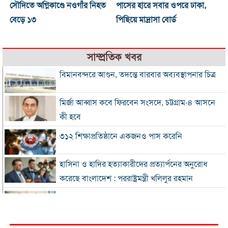
সৌদিতে অগ্নিকাণ্ডে নওগাঁর নিহত
পাসের হারে সবার ওপরে ঢাকা,
বেড়ে ১৩
পিছিয়ে মাদ্রাসা বোর্ড
সাম্প্রতিক খবর
বিমানবন্দরে আগুন, তদন্তে বারবার অব্যবস্থাপনার চিত্র
মির্জা আব্বাস কবে ফিরবেন সংসদে, চট্টগ্রাম-৪ আসনে
কী হবে
৩১২ শিক্ষাপ্রতিষ্ঠানে একজনও পাস করেনি
হাসিনা ও হা‌দির হত্যাকারীদের প্রত্যার্পনের অনুরোধ
করেছে বাংলাদেশ : পররাষ্ট্রমন্ত্রী খ‌লিলুর রহমা‌ন
প্রস্তুতি ম্যাচ দিয়ে বাংলাদেশকে বিচার করতে নারাজ হেড
৩১ বছরের অপেক্ষার অবসান ঘটিয়ে চ্যাম্পিয়ন ব্রাজিল