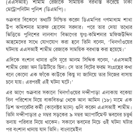
(এএসআই) শামীম রেজাকে সাময়িক বরখাস্ত করেছে ঢাকা
মেট্রোপলিটন পুলিশ (ডিএমপি)।
শুক্রবার বিকেলে তথ্যটি নিশ্চিত করেন ডিএমপির গণমাধ্যম শাখা
উপ কমিশনার মারুফ হোসেন সরদার। পরে তার দেয়া তথ্যের
ভিত্তিতে পুলিশের লালবাগ বিভাগের যুগ্ম-কমিশনার মফিজউদ্দিন
আহমেদের সাথে যোগযোগ করা হলে তিনি বলেন, ‘খিলগাঁওয়ের
ঘটনায় এএসআই শামীম রেজাকে সাময়িক বরখাস্ত করা হয়েছে।’
এদিকে বংশাল থানার ওসি নূরে আলম সিদ্দিক বলেন, ‘এএসআই
শামীম রেজা অন ডিউটিতে ছিল। সে তার বিটের ফরম সংগ্রহের কথা
বলে কোনো এক ফাঁকে কাউকে কিছু না জানিয়ে তার নিজের বাসায়
চলে যায়। এরপরই এই ঘটনা ঘটে।’
এর আগে শুক্রবার সকালে খিলগাঁওয়ের নন্দীপাড়া এলাকায় বকেয়া
বিল পরিশোধ নিয়ে বাকবিতণ্ডা থেকে আল আমিন (১৮) নামে এক
ডিশ অপারেটর কর্মী (কালেক্টর ম্যান) গুলি করেন এএসআই শামীম।
তিনি নন্দীপাড়ার ৫ নম্বর সড়কের ৯ নম্বর অ্যাপার্টমেন্ট ভবনের চতুর্থ
তলায় পরিবার নিয়ে থাকেন। সকালে ভবনের নিচে ওই ঘটনা ঘটার
পর বংশাল থানায় যান তিনি। বাংলামেইল