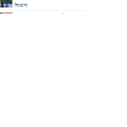
শিরোপা
সিঙ্গাপুর সফরে পররাষ্ট্র প্রতিমন্ত্রী
ইনফান্তিনোকে সরাতে ষড়যন্ত্রের অভিযোগ
ফিফার
এসএসসি ও সমমানের ফল সোমবার
সৌদি-পাকিস্তান-তুরস্কের প্রতিরক্ষা চুক্তি
রাষ্ট্রপতি নির্বাচনে বিএনপির দুই
মনোনয়নপত্র সংগ্রহ
বাবাকে শেষ বিদায় জানাতে রোসারিওতে
মেসি
ইরানকে ‘না যুদ্ধ, না শান্তি’ অবস্থা থেকে বের