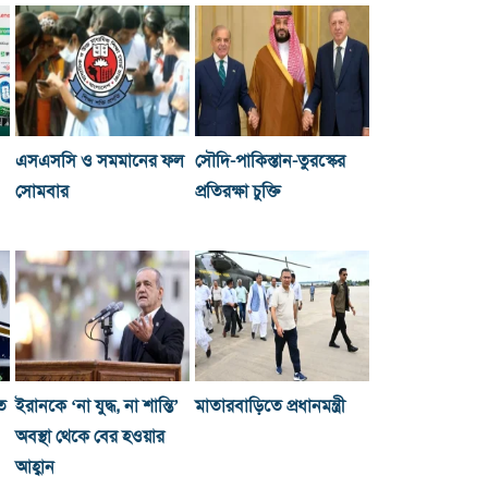
এসএসসি ও সমমানের ফল
সৌদি-পাকিস্তান-তুরস্কের
সোমবার
প্রতিরক্ষা চুক্তি
ে
ইরানকে ‘না যুদ্ধ, না শান্তি’
মাতারবাড়িতে প্রধানমন্ত্রী
অবস্থা থেকে বের হওয়ার
আহ্বান