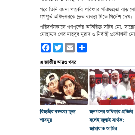
পরে তিনি রমনা পার্কের পরিষ্কার-পরিচ্ছন্নতা বাড়ানো,
গণপূর্ত অধিদপ্তরকে দ্রুত ব্যবস্থা নিতে নির্দেশ দেন।
পরিদর্শনকালে গণপূর্তের অতিরিক্ত সচিব মো. সারো
মোহাম্মদ শের মাহবুব মুরাদ ও নির্বাহী প্রকৌশলী
Facebook
Twitter
Email
Share
এ জাতীয় আরও খবর
রিজভীর বক্তব্যে ক্ষুব্ধ
জনগণের অধিকার প্রতিষ্ঠা
শাবনূর
হলেই জুলাই সার্থক:
জামায়াত আমির