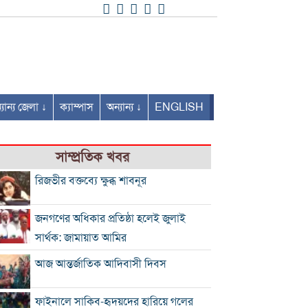
যান্য জেলা ↓
ক্যাম্পাস
অন্যান্য ↓
ENGLISH
সাম্প্রতিক খবর
রিজভীর বক্তব্যে ক্ষুব্ধ শাবনূর
জনগণের অধিকার প্রতিষ্ঠা হলেই জুলাই
সার্থক: জামায়াত আমির
আজ আন্তর্জাতিক আদিবাসী দিবস
ফাইনালে সাকিব-হৃদয়দের হারিয়ে গলের