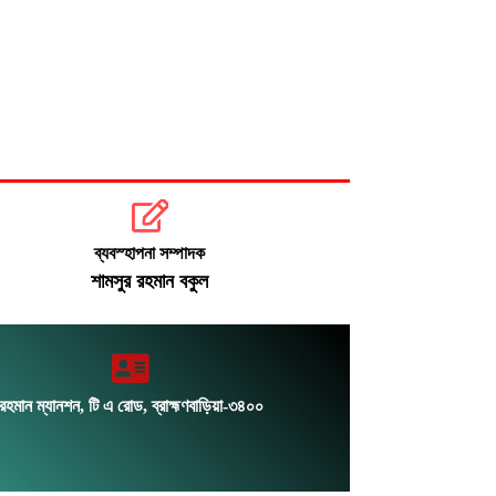
ব্যবস্হাপনা সম্পাদক
শামসুর রহমান বকুল
রহমান ম্যানশন, টি এ রোড, ব্রাহ্মণবাড়িয়া-৩৪০০