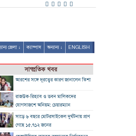
যান্য জেলা ↓
ক্যাম্পাস
অন্যান্য ↓
ENGLISH
সাম্প্রতিক খবর
আরশের সঙ্গে দূরত্বের কারণ জানালেন তিশা
রাজউক-রিহ্যাব ও ভবন মালিকদের
যোগসাজশে অনিয়ম: চেয়ারম্যান
সাড়ে ৬ বছরে মোটরসাইকেল দুর্ঘটনায় প্রাণ
গেছে ১৫,৭১২ জনের