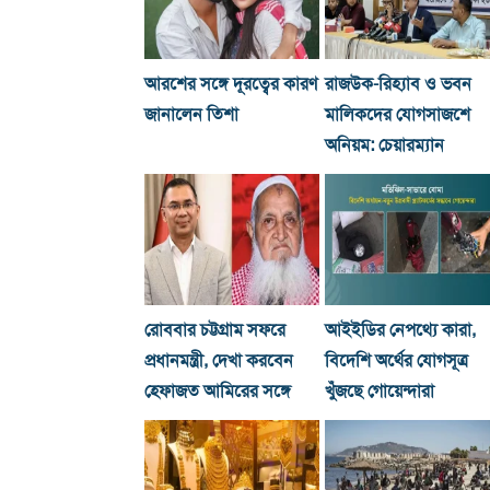
আরশের সঙ্গে দূরত্বের কারণ
রাজউক-রিহ্যাব ও ভবন
জানালেন তিশা
মালিকদের যোগসাজশে
অনিয়ম: চেয়ারম্যান
রোববার চট্টগ্রাম সফরে
আইইডির নেপথ্যে কারা,
প্রধানমন্ত্রী, দেখা করবেন
বিদেশি অর্থের যোগসূত্র
হেফাজত আমিরের সঙ্গে
খুঁজছে গোয়েন্দারা