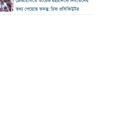
জেআইসিতে তারেক রহমানকে নির্যাতনের
তথ্য পেয়েছে তদন্ত: চিফ প্রসিকিউটর
রোববার চট্টগ্রাম সফরে প্রধানমন্ত্রী, দেখা
করবেন হেফাজত আমিরের সঙ্গে
আইইডির নেপথ্যে কারা, বিদেশি অর্থের
যোগসূত্র খুঁজছে গোয়েন্দারা
ঢাকায় সকাল থেকেই বৃষ্টি, থাকতে পারে
দিনভর
আগস্টে মিলতে পারে টানা ৪ দিনের ছুটি
স্বর্ণের দাম আবারও বাড়ল, ভরি ২ লাখ ৩৪
হাজার
৬৯ হাজার ৫০০ অভিবাসীকে মরক্কোতে
ফেরত পাঠাল স্পেন