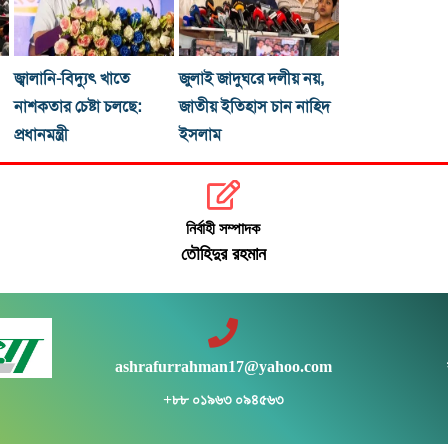
জ্বালানি-বিদ্যুৎ খাতে
জুলাই জাদুঘরে দলীয় নয়,
নাশকতার চেষ্টা চলছে:
জাতীয় ইতিহাস চান নাহিদ
প্রধানমন্ত্রী
ইসলাম
নির্বাহী সম্পাদক
তৌহিদুর রহমান
ashrafurrahman17@yahoo.com
+৮৮ ০১৯৬৩ ০৯৪৫৬৩