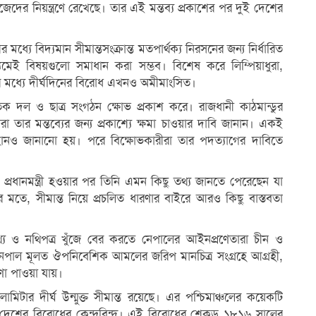
েদের নিয়ন্ত্রণে রেখেছে। তার এই মন্তব্য প্রকাশের পর দুই দেশের
 মধ্যে বিদ্যমান সীমান্তসংক্রান্ত মতপার্থক্য নিরসনের জন্য নির্ধারিত
 মাধ্যমেই বিষয়গুলো সমাধান করা সম্ভব। বিশেষ করে লিম্পিয়াধুরা,
র মধ্যে দীর্ঘদিনের বিরোধ এখনও অমীমাংসিত।
জনৈতিক দল ও ছাত্র সংগঠন ক্ষোভ প্রকাশ করে। রাজধানী কাঠমান্ডুর
রা তার মন্তব্যের জন্য প্রকাশ্যে ক্ষমা চাওয়ার দাবি জানান। একই
আহ্বানও জানানো হয়। পরে বিক্ষোভকারীরা তার পদত্যাগের দাবিতে
ন, প্রধানমন্ত্রী হওয়ার পর তিনি এমন কিছু তথ্য জানতে পেরেছেন যা
র মতে, সীমান্ত নিয়ে প্রচলিত ধারণার বাইরে আরও কিছু বাস্তবতা
থ্য ও নথিপত্র খুঁজে বের করতে নেপালের আইনপ্রণেতারা চীন ও
 নেপাল মূলত ঔপনিবেশিক আমলের জরিপ মানচিত্র সংগ্রহে আগ্রহী,
ণা পাওয়া যায়।
টার দীর্ঘ উন্মুক্ত সীমান্ত রয়েছে। এর পশ্চিমাঞ্চলের কয়েকটি
দেশের বিরোধের কেন্দ্রবিন্দু। এই বিরোধের শেকড় ১৮১৬ সালের