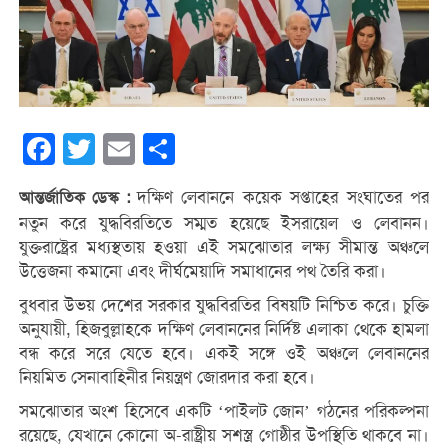
Facebook
Twitter
Email
Share
দক্ষিণ লেবাননে কয়েক সপ্তাহের সংঘাতের পর
আন্তর্জাতিক ডেস্ক :
নতুন করে যুদ্ধবিরতিতে সম্মত হয়েছে ইসরায়েল ও লেবানন।
যুক্তরাষ্ট্রের মধ্যস্থতায় হওয়া এই সমঝোতার লক্ষ্য সীমান্ত অঞ্চলে
উত্তেজনা কমানো এবং দীর্ঘমেয়াদি সমাধানের পথ তৈরি করা।
বুধবার উভয় দেশের সরকার যুদ্ধবিরতির বিষয়টি নিশ্চিত করে। চুক্তি
অনুযায়ী, হিজবুল্লাহকে দক্ষিণ লেবাননের নির্দিষ্ট এলাকা থেকে হামলা
বন্ধ করে সরে যেতে হবে। একই সঙ্গে ওই অঞ্চলে লেবাননের
নিয়মিত সেনাবাহিনীর নিয়ন্ত্রণ জোরদার করা হবে।
সমঝোতার অংশ হিসেবে একটি ‘পাইলট জোন’ গঠনের পরিকল্পনা
রয়েছে, যেখানে কোনো অ-রাষ্ট্রীয় সশস্ত্র গোষ্ঠীর উপস্থিতি থাকবে না।