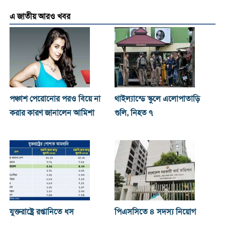
এ জাতীয় আরও খবর
পঞ্চাশ পেরোনোর পরও বিয়ে না
থাইল্যান্ডে স্কুলে এলোপাতাড়ি
করার কারণ জানালেন আমিশা
গুলি, নিহত ৭
যুক্তরাষ্ট্রে রপ্তানিতে ধস
পিএসসিতে ৪ সদস্য নিয়োগ