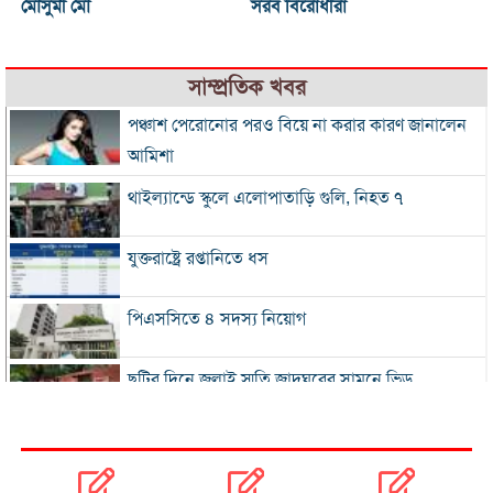
মৌসুমী মৌ
সরব বিরোধীরা
সাম্প্রতিক খবর
পঞ্চাশ পেরোনোর পরও বিয়ে না করার কারণ জানালেন
আমিশা
থাইল্যান্ডে স্কুলে এলোপাতাড়ি গুলি, নিহত ৭
যুক্তরাষ্ট্রে রপ্তানিতে ধস
পিএসসিতে ৪ সদস্য নিয়োগ
ছুটির দিনে জুলাই স্মৃতি জাদুঘরের সামনে ভিড়
২০০ টাকার নিচে নেই মাছ ও মুরগি, ডিমের ডজন ১৫০