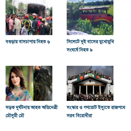
বগুড়ায় বাসচাপায় নিহত ৬
সিলেটে দুই বাসের মুখোমুখি
সংঘর্ষে নিহত ৯
সড়ক দুর্ঘটনায় আহত অভিনেত্রী
সংস্কার ও গণভোট ইস্যুতে রাজপথে
মৌসুমী মৌ
সরব বিরোধীরা