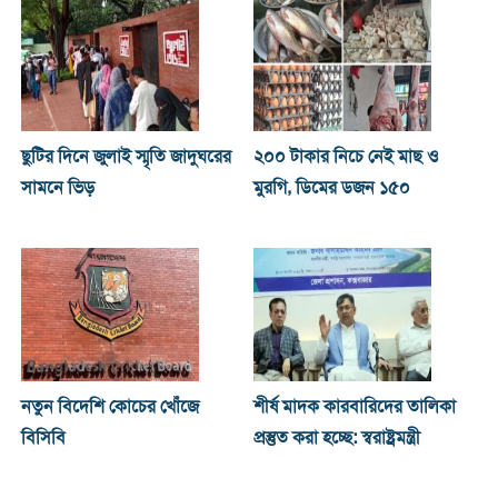
ছুটির দিনে জুলাই স্মৃতি জাদুঘরের
২০০ টাকার নিচে নেই মাছ ও
সামনে ভিড়
মুরগি, ডিমের ডজন ১৫০
নতুন বিদেশি কোচের খোঁজে
শীর্ষ মাদক কারবারিদের তালিকা
বিসিবি
প্রস্তুত করা হচ্ছে: স্বরাষ্ট্রমন্ত্রী