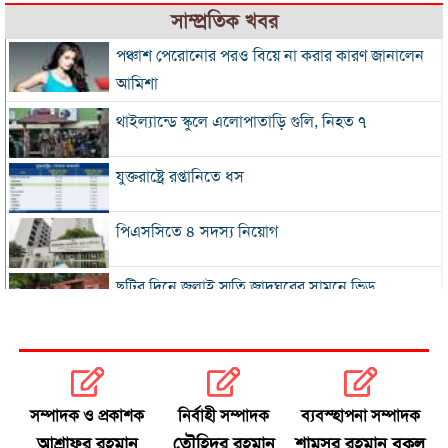
সাম্প্রতিক খবর
পঞ্চাশ পেরোনোর পরও বিয়ে না করার কারণ জানালেন
আমিশা
থাইল্যান্ডে স্কুলে এলোপাতাড়ি গুলি, নিহত ৭
যুক্তরাষ্ট্রে রপ্তানিতে ধস
পিএসসিতে ৪ সদস্য নিয়োগ
ছুটির দিনে জুলাই স্মৃতি জাদুঘরের সামনে ভিড়
২০০ টাকার নিচে নেই মাছ ও মুরগি, ডিমের ডজন ১৫০
নতুন বিদেশি কোচের খোঁজে বিসিবি
সম্পাদক ও প্রকাশক
নির্বাহী সম্পাদক
ব্যবস্হাপনা সম্পাদক
আশ্রাফুর রহমান
তৌহিদুর রহমান
শামসুর রহমান বকুল