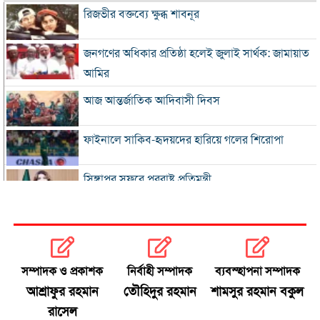
রিজভীর বক্তব্যে ক্ষুব্ধ শাবনূর
জনগণের অধিকার প্রতিষ্ঠা হলেই জুলাই সার্থক: জামায়াত
আমির
আজ আন্তর্জাতিক আদিবাসী দিবস
ফাইনালে সাকিব-হৃদয়দের হারিয়ে গলের শিরোপা
সিঙ্গাপুর সফরে পররাষ্ট্র প্রতিমন্ত্রী
ইনফান্তিনোকে সরাতে ষড়যন্ত্রের অভিযোগ ফিফার
এসএসসি ও সমমানের ফল সোমবার
সম্পাদক ও প্রকাশক
নির্বাহী সম্পাদক
ব্যবস্হাপনা সম্পাদক
আশ্রাফুর রহমান
তৌহিদুর রহমান
শামসুর রহমান বকুল
সৌদি-পাকিস্তান-তুরস্কের প্রতিরক্ষা চুক্তি
রাসেল