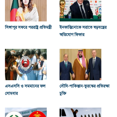
সিঙ্গাপুর সফরে পররাষ্ট্র প্রতিমন্ত্রী
ইনফান্তিনোকে সরাতে ষড়যন্ত্রের
অভিযোগ ফিফার
এসএসসি ও সমমানের ফল
সৌদি-পাকিস্তান-তুরস্কের প্রতিরক্ষা
সোমবার
চুক্তি