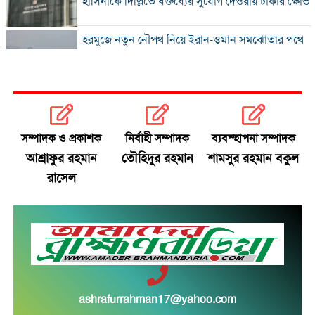
হাসিনাকে দিল্লিতে বক্তব্যের সুযোগ দেওয়ায় ঢাকার ক্ষোভ
হরমুজে নতুন নৌপথ নিয়ে ইরান-ওমান সমঝোতার পথে
‘জুলাই স্মৃতি জাদুঘর’ খুলে দেওয়া হলো দর্শনার্থীদের জন্য
ভুল স্বীকার করে ক্ষমা চাইল ফিফা
সম্পাদক ও প্রকাশক
নির্বাহী সম্পাদক
ব্যবস্হাপনা সম্পাদক
স্বর্ণের ভরি বাড়ল প্রায় ১০ হাজার টাকা
আশ্রাফুর রহমান
তৌহিদুর রহমান
শামসুর রহমান বকুল
রাসেল
মোদির পোস্ট সীমিত করায় ভারতের কাছে ক্ষমা চাইল
মেটা
সচিবালয়মুখী ১১ দলীয় পদযাত্রায় পুলিশের বাধা
বাংলাদেশকে নিয়ে রোমাঞ্চিত হ্যাজলউড
ashrafurrahman17@yahoo.com