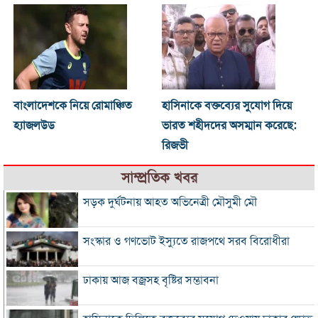
বাংলাদেশকে নিয়ে রোমাঞ্চিত
হাসিনাকে বক্তব্যের সুযোগ দিয়ে
হ্যাজলউড
ভারত শহীদদের অসম্মান করেছে:
রিজভী
সাম্প্রতিক খবর
সড়ক দুর্ঘটনায় আহত অভিনেত্রী মৌসুমী মৌ
সংস্কার ও গণভোট ইস্যুতে রাজপথে সরব বিরোধীরা
ঢাকায় আজ বজ্রসহ বৃষ্টির সম্ভাবনা