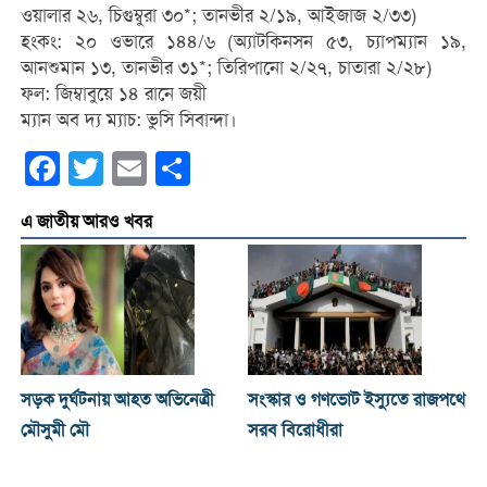
ওয়ালার ২৬, চিগুম্বুরা ৩০*; তানভীর ২/১৯, আইজাজ ২/৩৩)
হংকং: ২০ ওভারে ১৪৪/৬ (অ্যাটকিনসন ৫৩, চ্যাপম্যান ১৯,
আনশুমান ১৩, তানভীর ৩১*; তিরিপানো ২/২৭, চাতারা ২/২৮)
ফল: জিম্বাবুয়ে ১৪ রানে জয়ী
ম্যান অব দ্য ম্যাচ: ভুসি সিবান্দা।
Facebook
Twitter
Email
Share
এ জাতীয় আরও খবর
সড়ক দুর্ঘটনায় আহত অভিনেত্রী
সংস্কার ও গণভোট ইস্যুতে রাজপথে
মৌসুমী মৌ
সরব বিরোধীরা