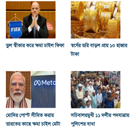
ভুল স্বীকার করে ক্ষমা চাইল ফিফা
স্বর্ণের ভরি বাড়ল প্রায় ১০ হাজার
টাকা
মোদির পোস্ট সীমিত করায়
সচিবালয়মুখী ১১ দলীয় পদযাত্রায়
ভারতের কাছে ক্ষমা চাইল মেটা
পুলিশের বাধা