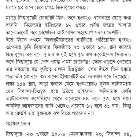
এই ওপেনার, হংকংও টি-টোয়েন্টি বিশ্বকাপের প্রথম পর্বের প্রথম
ম্যাচে ১৪ রানে হেরে গেছে জিম্বাবুয়ের কাছে।
ম্যাচে জিম্বাবুয়েই ফেবারিট ছিল। তবে হংকংও একেবারে ছেড়ে কথা
বলেনি। নিজেদের ইনিংসের ১৭ ওভার পর্যন্ত জয়ের আশাটা
ভালোভাবেই ধরে রেখেছিল আইসিসির সহযোগি সদস্য দেশটি।
টসে জিতে প্রথমে জিম্বাবুইয়ানদের ব্যাটিংয়ে পাঠিয়েছিল হংকং।
ওপেনার ভুসি সিবান্দার ফিফটিতে ২০ ওভারে ১৫৮ রান করেছে
জিম্বাবুয়ে। ৪৬ বলে ৫ চার ও দুই ছয়ে ৫৯ রান করেছিলেন সিবান্দা।
তবে জিম্বাবুয়ে যে শেষ পর্যন্ত এমন চ্যালেঞ্জিং স্কোর গড়তে পেরেছে
এর সবচেয়ে বড় কৃতিত্ব এল্টন চিগুম্বুরার। শেষ দিকে তিন ছক্কায়
গড়া তাঁর ১৩ বলে ৩০ রানের ইনিংসটিই তো ব্যবধান গড়ে দিয়েছে।
লক্ষ্য ১৫৯ রান, তাড়া করতে নেমে হংকংয়েরও দুজন ব্যাটসম্যান
যেন সিবান্দা-চিগুম্বুরা হয়ে উঠতে চাইলেন। অধিনায়ক জেমি
অ্যাটকিনসন ওপেনিংয়ে নেমে করেছেন ৪৪ বলে ৫৩, ছয়ে নামা
তানভির আফজালের ব্যাট থেকেও এসেছে ১৭ বলে ৩১ রান। কিন্তু
আর কেউই এই দুজনকে সঙ্গ দিতে পারলেন না।
সংক্ষিপ্ত স্কোর:
জিম্বাবুয়ে: ২০ ওভারে ১৫৮/৮ (মাসাকাদজা ২০, সিবান্দা ৫৯,