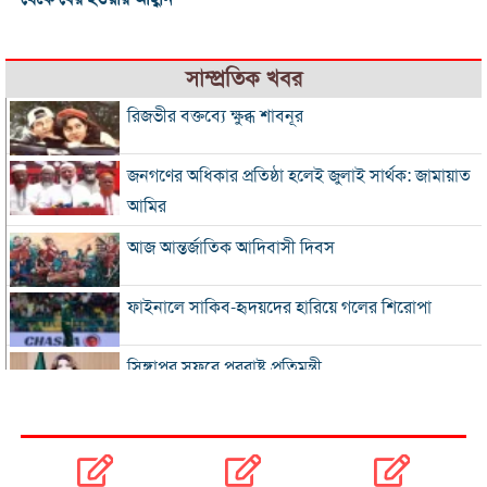
সাম্প্রতিক খবর
রিজভীর বক্তব্যে ক্ষুব্ধ শাবনূর
জনগণের অধিকার প্রতিষ্ঠা হলেই জুলাই সার্থক: জামায়াত
আমির
আজ আন্তর্জাতিক আদিবাসী দিবস
ফাইনালে সাকিব-হৃদয়দের হারিয়ে গলের শিরোপা
সিঙ্গাপুর সফরে পররাষ্ট্র প্রতিমন্ত্রী
ইনফান্তিনোকে সরাতে ষড়যন্ত্রের অভিযোগ ফিফার