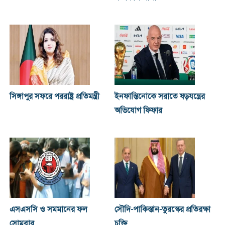
সিঙ্গাপুর সফরে পররাষ্ট্র প্রতিমন্ত্রী
ইনফান্তিনোকে সরাতে ষড়যন্ত্রের
অভিযোগ ফিফার
এসএসসি ও সমমানের ফল
সৌদি-পাকিস্তান-তুরস্কের প্রতিরক্ষা
সোমবার
চুক্তি