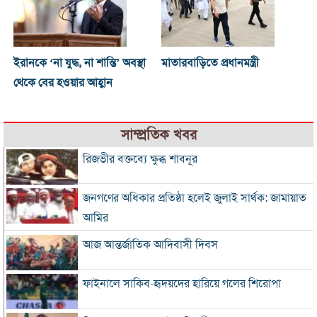
ইরানকে ‘না যুদ্ধ, না শান্তি’ অবস্থা
মাতারবাড়িতে প্রধানমন্ত্রী
থেকে বের হওয়ার আহ্বান
সাম্প্রতিক খবর
রিজভীর বক্তব্যে ক্ষুব্ধ শাবনূর
জনগণের অধিকার প্রতিষ্ঠা হলেই জুলাই সার্থক: জামায়াত
আমির
আজ আন্তর্জাতিক আদিবাসী দিবস
ফাইনালে সাকিব-হৃদয়দের হারিয়ে গলের শিরোপা