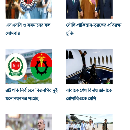
এসএসসি ও সমমানের ফল
সৌদি-পাকিস্তান-তুরস্কের প্রতিরক্ষা
সোমবার
চুক্তি
রাষ্ট্রপতি নির্বাচনে বিএনপির দুই
বাবাকে শেষ বিদায় জানাতে
মনোনয়নপত্র সংগ্রহ
রোসারিওতে মেসি