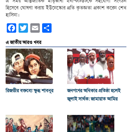
এ সময় আন্তর্জাতিক মাতৃভাষা ইনস্টিটিউটকে সহযোগী সংগঠন
হিসেবে ঘোষণা করায় ইউনেস্কোর প্রতি কৃতজ্ঞতা প্রকাশ করেন শেখ
হাসিনা।
Facebook
Twitter
Email
Share
এ জাতীয় আরও খবর
রিজভীর বক্তব্যে ক্ষুব্ধ শাবনূর
জনগণের অধিকার প্রতিষ্ঠা হলেই
জুলাই সার্থক: জামায়াত আমির