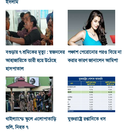
ইসলাম
বগুড়ায় ৭ শ্রমিকের মৃত্যু : স্বজনদের
পঞ্চাশ পেরোনোর পরও বিয়ে না
আহাজারিতে ভারী হয়ে উঠেছে
করার কারণ জানালেন আমিশা
হাসপাতাল
থাইল্যান্ডে স্কুলে এলোপাতাড়ি
যুক্তরাষ্ট্রে রপ্তানিতে ধস
গুলি, নিহত ৭