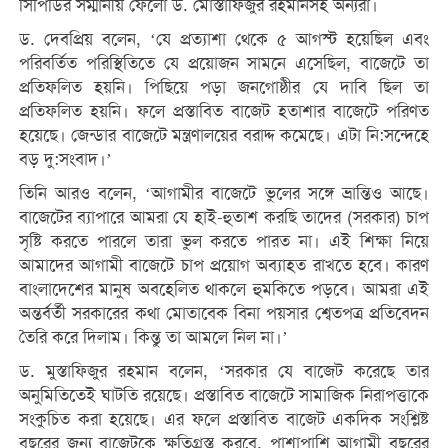
সিপিডির সম্মানীয় ফেলো ড. মোস্তাফিজুর রহমানসহ অন্যরা।
ড. দেবপ্রিয় বলেন, ‘যে প্রত্যাশা থেকে ৫ আগস্ট হয়েছিল এবং
পরিবর্তিত পরিস্থিতিতে যে প্রয়োজন সামনে এসেছিল, বাজেটে তা
প্রতিফলিত হয়নি। পিছিয়ে পড়া জনগোষ্ঠীর যে দাবি ছিল তা
প্রতিফলিত হয়নি। ফলে প্রস্তাবিত বাজেট হতাশার বাজেটে পরিণত
হয়েছে। জেন্ডার বাজেটে মন্ত্রণালয়ের বরাদ্দ কমেছে। এটা নি:সন্দেহে
বড় দু:সংবাদ।’
তিনি আরও বলেন, ‘আগামীর বাজেটে ভুলের সঙ্গে ভ্রান্তিও আছে।
বাজেটের ব্যাপারে আমরা যে হাই-হুতাশ করছি তাদের (সরকার) চাপ
সৃষ্টি করতে পারলে তারা ভুল করতে পারত না। এই শিক্ষা নিয়ে
আমাদের আগামী বাজেটে চাপ প্রয়োগ অব্যাহত রাখতে হবে। কারণ
বাংলাদেশের মানুষ অবহেলিত থাকলে হুমকিতে পড়বে। আমরা এই
অন্তর্বর্তী সরকারের কথা মোতাবেক বিনা পয়সার শ্বেতপত্র প্রতিবেদন
তৈরি করে দিলাম। কিন্তু তা আমলে নিল না।’
ড. মুস্তাফিজুর রহমান বলেন, ‘সরকার যে বাজেট করেছে তার
অনুমিতিতেই ঘাটতি রয়েছে। প্রস্তাবিত বাজেটে সামাজিক নিরাপত্তাকে
সংকুচিত করা হয়েছে। এর ফলে প্রস্তাবিত বাজেট একদিক সংশ্লিষ্ট
বছরের জন্য বাজেটকে ক্ষতিগ্রস্ত করবে, পাশাপাশি আগামী বছরের