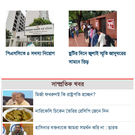
পিএসসিতে ৪ সদস্য নিয়োগ
ছুটির দিনে জুলাই স্মৃতি জাদুঘরের
সামনে ভিড়
সাম্প্রতিক খবর
মির্জা ফখরুলই কি রাষ্ট্রপতি হচ্ছেন?
নারিকেলি চিকেন তৈরির রেসিপি জেনে নিন
হাসিনার বক্তব্যকে আমরা সমর্থন করি না : ভারত