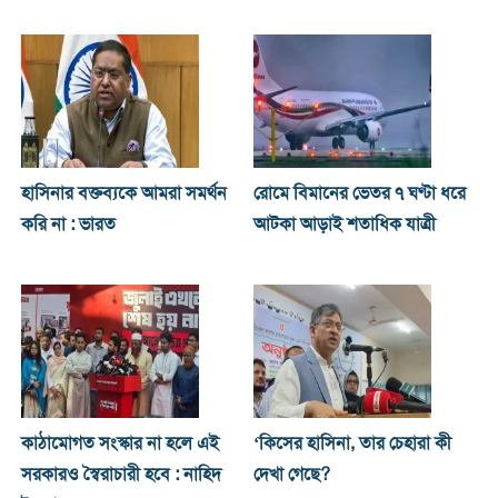
হাসিনার বক্তব্যকে আমরা সমর্থন
রোমে বিমানের ভেতর ৭ ঘণ্টা ধরে
করি না : ভারত
আটকা আড়াই শতাধিক যাত্রী
কাঠামোগত সংস্কার না হলে এই
‘কিসের হাসিনা, তার চেহারা কী
সরকারও স্বৈরাচারী হবে : নাহিদ
দেখা গেছে?