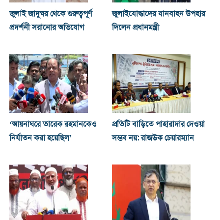
জুলাই জাদুঘর থেকে গুরুত্বপূর্ণ
জুলাইযোদ্ধাদের যানবাহন উপহার
প্রদর্শনী সরানোর অভিযোগ
দিলেন প্রধানমন্ত্রী
‘আয়নাঘরে তারেক রহমানকেও
প্রতিটি বাড়িতে পাহারাদার দেওয়া
নির্যাতন করা হয়েছিল’
সম্ভব নয়: রাজউক চেয়ারম্যান