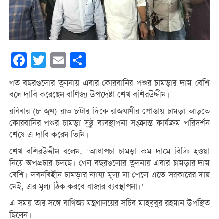
Facebook
Twitter
Email
Share
গত বছরগুলোর তুলনায় এবার কোরবানির পশুর চামড়ার দাম বেশি
বলে দাবি করেছেন বাণিজ্য উপদেষ্টা শেখ বশিরউদ্দীন।
রবিবার (৮ জুন) রাত ৮টার দিকে রাজধানীর পোস্তায় চামড়া আড়তে
কোরবানির পশুর চামড়া সুষ্ঠু ব্যবস্থাপনা সংক্রান্ত কার্যক্রম পরিদর্শন
শেষে এ দাবি করেন তিনি।
শেখ বশিরউদ্দীন বলেন, ‘আধাপচা চামড়া কম দামে বিক্রি হওয়া
নিয়ে অপপ্রচার চলছে। গেল বছরগুলোর তুলনায় এবার চামড়ার দাম
বেশি। লবনবিহীন চামড়ার ন্যায্য মূল্য না পেলে এতে সরকারের দায়
নেই, এর মূল্য ঠিক করবে বাজার ব্যবস্থাপনা।’
এ সময় তার সঙ্গে বাণিজ্য মন্ত্রণালয়ের সচিব মাহবুবুর রহমান উপস্থিত
ছিলেন।