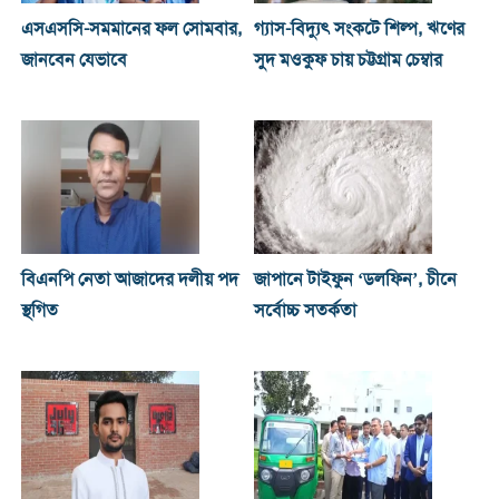
এসএসসি-সমমানের ফল সোমবার,
গ্যাস-বিদ্যুৎ সংকটে শিল্প, ঋণের
জানবেন যেভাবে
সুদ মওকুফ চায় চট্টগ্রাম চেম্বার
বিএনপি নেতা আজাদের দলীয় পদ
জাপানে টাইফুন ‘ডলফিন’, চীনে
স্থগিত
সর্বোচ্চ সতর্কতা