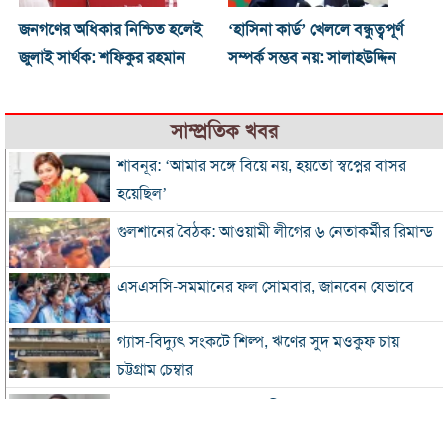
জনগণের অধিকার নিশ্চিত হলেই
‘হাসিনা কার্ড’ খেললে বন্ধুত্বপূর্ণ
জুলাই সার্থক: শফিকুর রহমান
সম্পর্ক সম্ভব নয়: সালাহউদ্দিন
সাম্প্রতিক খবর
শাবনূর: ‘আমার সঙ্গে বিয়ে নয়, হয়তো স্বপ্নের বাসর
হয়েছিল’
গুলশানের বৈঠক: আওয়ামী লীগের ৬ নেতাকর্মীর রিমান্ড
এসএসসি-সমমানের ফল সোমবার, জানবেন যেভাবে
গ্যাস-বিদ্যুৎ সংকটে শিল্প, ঋণের সুদ মওকুফ চায়
চট্টগ্রাম চেম্বার
বিএনপি নেতা আজাদের দলীয় পদ স্থগিত