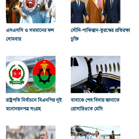
এসএসসি ও সমমানের ফল
সৌদি-পাকিস্তান-তুরস্কের প্রতিরক্ষা
সোমবার
চুক্তি
রাষ্ট্রপতি নির্বাচনে বিএনপির দুই
বাবাকে শেষ বিদায় জানাতে
মনোনয়নপত্র সংগ্রহ
রোসারিওতে মেসি