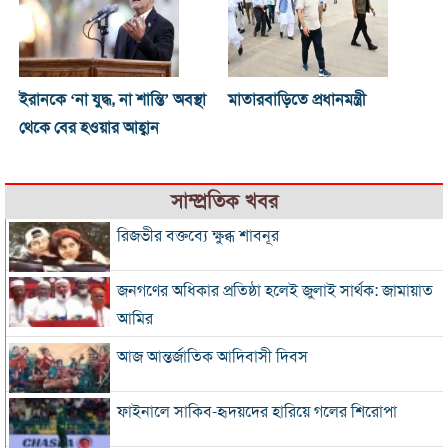
ইরানকে ‘না যুদ্ধ, না শান্তি’ অবস্থা
মাতারবাড়িতে প্রধানমন্ত্রী
থেকে বের হওয়ার আহ্বান
সাম্প্রতিক খবর
রিজভীর বক্তব্যে ক্ষুব্ধ শাবনূর
জনগণের অধিকার প্রতিষ্ঠা হলেই জুলাই সার্থক: জামায়াত
আমির
আজ আন্তর্জাতিক আদিবাসী দিবস
ফাইনালে সাকিব-হৃদয়দের হারিয়ে গলের শিরোপা