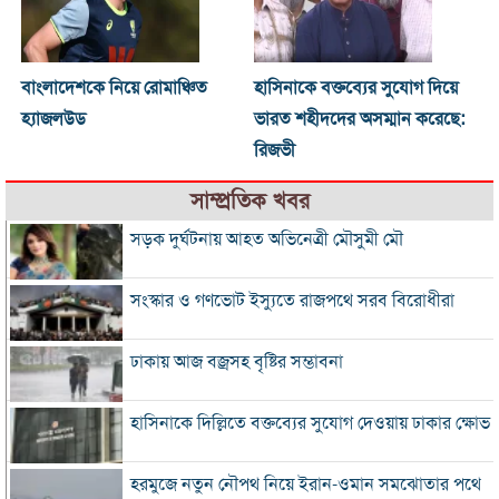
বাংলাদেশকে নিয়ে রোমাঞ্চিত
হাসিনাকে বক্তব্যের সুযোগ দিয়ে
হ্যাজলউড
ভারত শহীদদের অসম্মান করেছে:
রিজভী
সাম্প্রতিক খবর
সড়ক দুর্ঘটনায় আহত অভিনেত্রী মৌসুমী মৌ
সংস্কার ও গণভোট ইস্যুতে রাজপথে সরব বিরোধীরা
ঢাকায় আজ বজ্রসহ বৃষ্টির সম্ভাবনা
হাসিনাকে দিল্লিতে বক্তব্যের সুযোগ দেওয়ায় ঢাকার ক্ষোভ
হরমুজে নতুন নৌপথ নিয়ে ইরান-ওমান সমঝোতার পথে