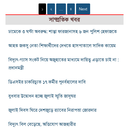
১
২
…
৪
Next
সাম্প্রতিক খবর
ঢামেকে ৩ ঘন্টা অবরুদ্ধ: শান্তা ফারজানাসহ ৬ জন পুলিশ হেফাজতে
আহত জকসু নেতা-শিক্ষার্থীদের দেখতে হাসপাতালে সাদিক কায়েম
বিদ্যুৎ-গ্যাস সংকট নিয়ে অজুহাতের মাধ্যমে দায়িত্ব এড়াতে চাই না :
প্রধানমন্ত্রী
ডিএসইর চাকরিচ্যুত ১৭ কর্মীর পুনর্বহালের দাবি
বুধবার উদ্বোধন হচ্ছে জুলাই স্মৃতি জাদুঘর
জুলাই দিবস ঘিরে দেশজুড়ে র‌্যাবের নিরাপত্তা জোরদার
বিদ্যুৎ বিল বেড়েছে, অভিযোগ আজহারীর