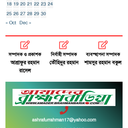
18
19
20
21
22
23
24
25
26
27
28
29
30
« Oct
Dec »
সম্পাদক ও প্রকাশক
নির্বাহী সম্পাদক
ব্যবস্হাপনা সম্পাদক
আশ্রাফুর রহমান
তৌহিদুর রহমান
শামসুর রহমান বকুল
রাসেল
ashrafurrahman17@yahoo.com