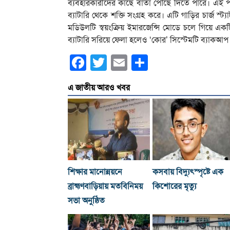
ব্যবহারকারীদের কাছে বার্তা পৌঁছে দিতে পারে। এই
ব্যাটারি থেকে শক্তি সংগ্রহ করে। এটি গাড়ির চার্জ স্
মডিউলটি স্বয়ংক্রিয় ইমারজেন্সি মোডে চলে গিয়ে এ
ব্যাটারি সরিয়ে ফেলা হলেও ‘কোর’ সিস্টেমটি ব্যাকআপ
Facebook
Twitter
Email
Share
এ জাতীয় আরও খবর
শিক্ষার মানোন্নয়নে
কসবায় বিদ্যুৎস্পৃষ্টে এক
ব্রাহ্মণবাড়িয়ায় মতবিনিময়
কিশোরের মৃত্যু
সভা অনুষ্ঠিত