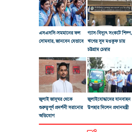
এসএসসি-সমমানের ফল
গ্যাস-বিদ্যুৎ সংকটে শিল্প,
সোমবার, জানবেন যেভাবে
ঋণের সুদ মওকুফ চায়
চট্টগ্রাম চেম্বার
জুলাই জাদুঘর থেকে
জুলাইযোদ্ধাদের যানবাহন
গুরুত্বপূর্ণ প্রদর্শনী সরানোর
উপহার দিলেন প্রধানমন্ত্রী
অভিযোগ