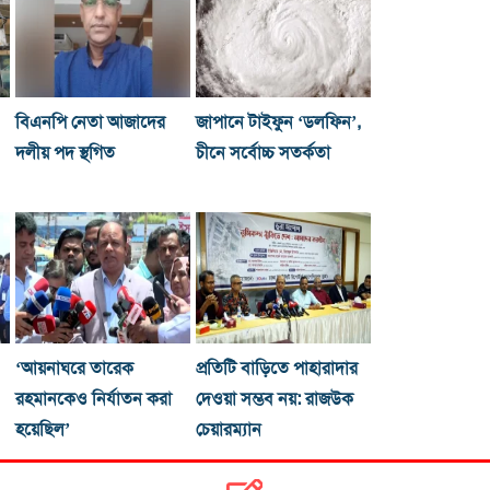
বিএনপি নেতা আজাদের
জাপানে টাইফুন ‘ডলফিন’,
দলীয় পদ স্থগিত
চীনে সর্বোচ্চ সতর্কতা
‘আয়নাঘরে তারেক
প্রতিটি বাড়িতে পাহারাদার
রহমানকেও নির্যাতন করা
দেওয়া সম্ভব নয়: রাজউক
হয়েছিল’
চেয়ারম্যান