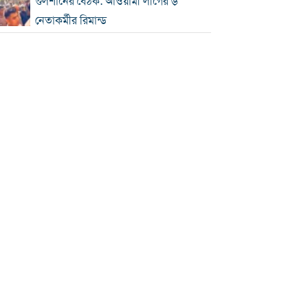
গুলশানের বৈঠক: আওয়ামী লীগের ৬
নেতাকর্মীর রিমান্ড
এসএসসি-সমমানের ফল সোমবার, জানবেন
যেভাবে
গ্যাস-বিদ্যুৎ সংকটে শিল্প, ঋণের সুদ
মওকুফ চায় চট্টগ্রাম চেম্বার
বিএনপি নেতা আজাদের দলীয় পদ স্থগিত
জাপানে টাইফুন ‘ডলফিন’, চীনে সর্বোচ্চ
সতর্কতা
জুলাই জাদুঘর থেকে গুরুত্বপূর্ণ প্রদর্শনী
সরানোর অভিযোগ
জুলাইযোদ্ধাদের যানবাহন উপহার দিলেন
প্রধানমন্ত্রী