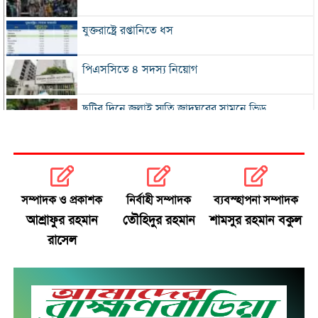
যুক্তরাষ্ট্রে রপ্তানিতে ধস
পিএসসিতে ৪ সদস্য নিয়োগ
ছুটির দিনে জুলাই স্মৃতি জাদুঘরের সামনে ভিড়
২০০ টাকার নিচে নেই মাছ ও মুরগি, ডিমের ডজন ১৫০
নতুন বিদেশি কোচের খোঁজে বিসিবি
সম্পাদক ও প্রকাশক
নির্বাহী সম্পাদক
ব্যবস্হাপনা সম্পাদক
আশ্রাফুর রহমান
তৌহিদুর রহমান
শামসুর রহমান বকুল
শীর্ষ মাদক কারবারিদের তালিকা প্রস্তুত করা হচ্ছে:
রাসেল
স্বরাষ্ট্রমন্ত্রী
বগুড়ায় বাসচাপায় নিহত ৬
সিলেটে দুই বাসের মুখোমুখি সংঘর্ষে নিহত ৯