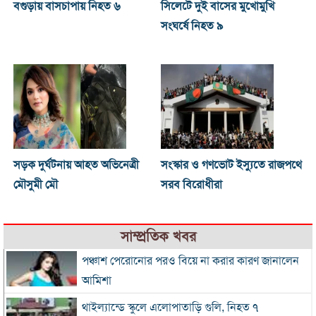
বগুড়ায় বাসচাপায় নিহত ৬
সিলেটে দুই বাসের মুখোমুখি
সংঘর্ষে নিহত ৯
সড়ক দুর্ঘটনায় আহত অভিনেত্রী
সংস্কার ও গণভোট ইস্যুতে রাজপথে
মৌসুমী মৌ
সরব বিরোধীরা
সাম্প্রতিক খবর
পঞ্চাশ পেরোনোর পরও বিয়ে না করার কারণ জানালেন
আমিশা
থাইল্যান্ডে স্কুলে এলোপাতাড়ি গুলি, নিহত ৭