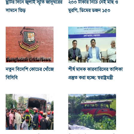
ছুটির দিনে জুলাই স্মৃতি জাদুঘরের
২০০ টাকার নিচে নেই মাছ ও
সামনে ভিড়
মুরগি, ডিমের ডজন ১৫০
নতুন বিদেশি কোচের খোঁজে
শীর্ষ মাদক কারবারিদের তালিকা
বিসিবি
প্রস্তুত করা হচ্ছে: স্বরাষ্ট্রমন্ত্রী