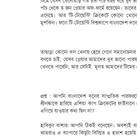
টিমে যেসব খেলোয়াড় গত চার-পাঁচ বছর ধরে খুব ভ
পাঁচ থেকে ছ জন প্লেয়ার অফ-ফর্মে রয়েছেন। তাদের এ
এনেছে। আর 'টি-টোয়েন্টি' ক্রিকেটে কোনো খোল
মুশকিল। ফলে টি-টোয়েন্টি বিশ্বকাপে বাংলাদেশ দল
তাছাড়া কোনো দল খেলায় হেরে গেলে সমালোচনার ম
বলতে চাই, যেসব প্লেয়ার আমাদের খুব ভালো পারফ
খেলতে পারেনি; আর সেটাই মূলত আমাদের টিমের
প্রশ্ন : আপনি বাংলাদেশ দলের সাম্প্রতিক পার
শ্রীলঙ্কাকে হারিয়ে এশিয়া কাপ ক্রিকেটের ফাইনা
এগিয়ে যাওয়ার কথা ছিল না?
হাবিবুল বাশার: আপনি ঠিকই বলেছেন। অবশ্যই ব
আমরাও এ ব্যাপারে কিছুটা বিস্মিত ও হতাশ হয়েছ