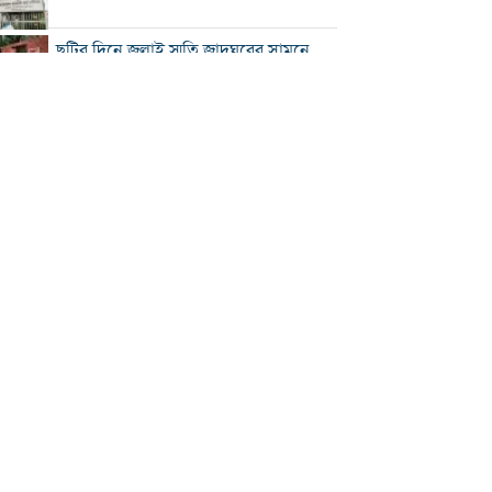
ছুটির দিনে জুলাই স্মৃতি জাদুঘরের সামনে
ভিড়
২০০ টাকার নিচে নেই মাছ ও মুরগি, ডিমের
ডজন ১৫০
নতুন বিদেশি কোচের খোঁজে বিসিবি
শীর্ষ মাদক কারবারিদের তালিকা প্রস্তুত করা
হচ্ছে: স্বরাষ্ট্রমন্ত্রী
বগুড়ায় বাসচাপায় নিহত ৬
সিলেটে দুই বাসের মুখোমুখি সংঘর্ষে নিহত
৯
সড়ক দুর্ঘটনায় আহত অভিনেত্রী মৌসুমী মৌ