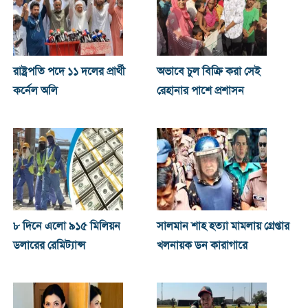
রাষ্ট্রপতি পদে ১১ দলের প্রার্থী
অভাবে চুল বিক্রি করা সেই
কর্নেল অলি
রেহানার পাশে প্রশাসন
৮ দিনে এলো ৯১৫ মিলিয়ন
সালমান শাহ হত্যা মামলায় গ্রেপ্তার
ডলারের রেমিট্যান্স
খলনায়ক ডন কারাগারে