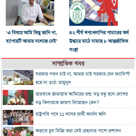
‘এ বিষয়ে আমি কিছু জানি না,
৪২ শীর্ষ ঋণখেলাপির পাচারের অর্থ
ব্যাপারটি আমার নলেজে নেই’
উদ্ধারে মাঠে নামছে ৮ আন্তর্জাতিক
সংস্থা
সাম্প্রতিক খবর
সরকার পতন চাই না, আমরা চাই সরকার যেন ফ্যাসিস্ট
হয়ে না ওঠে: মামুনুল
ভারতকে জামায়াত আমিরের প্রশ্ন: বড় বন্ধু হলে দেশের
বড় কিলারকে জায়গা দিয়েছেন কেন?
রাষ্ট্রপতি পদে ১১ দলের প্রার্থী কর্নেল অলি
অভাবে চুল বিক্রি করা সেই রেহানার পাশে প্রশাসন