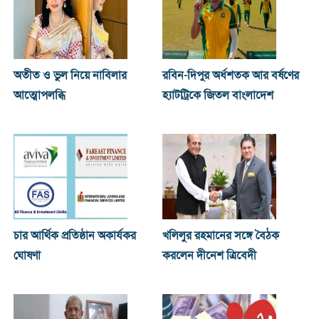
অতীত ও ভুল নিয়ে নাবিলার
রবিন-দিপুর অর্ধশতক আর বর্ষণের
আত্মোপলব্ধি
হ্যাটট্রিকে জিতল বাংলাদেশ
চার আর্থিক প্রতিষ্ঠান অকার্যকর
খ‌লিলুর রহমানের সঙ্গে বৈঠক
ঘোষণা
করলেন দীনেশ ত্রিবেদী