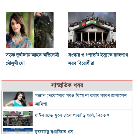
সড়ক দুর্ঘটনায় আহত অভিনেত্রী
সংস্কার ও গণভোট ইস্যুতে রাজপথে
মৌসুমী মৌ
সরব বিরোধীরা
সাম্প্রতিক খবর
পঞ্চাশ পেরোনোর পরও বিয়ে না করার কারণ জানালেন
আমিশা
থাইল্যান্ডে স্কুলে এলোপাতাড়ি গুলি, নিহত ৭
যুক্তরাষ্ট্রে রপ্তানিতে ধস