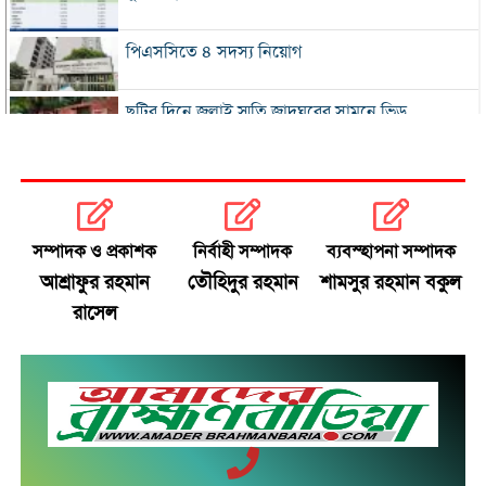
পিএসসিতে ৪ সদস্য নিয়োগ
ছুটির দিনে জুলাই স্মৃতি জাদুঘরের সামনে ভিড়
২০০ টাকার নিচে নেই মাছ ও মুরগি, ডিমের ডজন ১৫০
নতুন বিদেশি কোচের খোঁজে বিসিবি
সম্পাদক ও প্রকাশক
নির্বাহী সম্পাদক
ব্যবস্হাপনা সম্পাদক
আশ্রাফুর রহমান
তৌহিদুর রহমান
শামসুর রহমান বকুল
শীর্ষ মাদক কারবারিদের তালিকা প্রস্তুত করা হচ্ছে:
রাসেল
স্বরাষ্ট্রমন্ত্রী
বগুড়ায় বাসচাপায় নিহত ৬
সিলেটে দুই বাসের মুখোমুখি সংঘর্ষে নিহত ৯
সড়ক দুর্ঘটনায় আহত অভিনেত্রী মৌসুমী মৌ