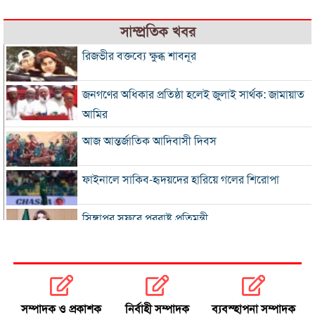
সাম্প্রতিক খবর
রিজভীর বক্তব্যে ক্ষুব্ধ শাবনূর
জনগণের অধিকার প্রতিষ্ঠা হলেই জুলাই সার্থক: জামায়াত
আমির
আজ আন্তর্জাতিক আদিবাসী দিবস
ফাইনালে সাকিব-হৃদয়দের হারিয়ে গলের শিরোপা
সিঙ্গাপুর সফরে পররাষ্ট্র প্রতিমন্ত্রী
ইনফান্তিনোকে সরাতে ষড়যন্ত্রের অভিযোগ ফিফার
এসএসসি ও সমমানের ফল সোমবার
সম্পাদক ও প্রকাশক
নির্বাহী সম্পাদক
ব্যবস্হাপনা সম্পাদক