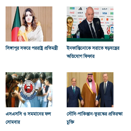
সিঙ্গাপুর সফরে পররাষ্ট্র প্রতিমন্ত্রী
ইনফান্তিনোকে সরাতে ষড়যন্ত্রের
অভিযোগ ফিফার
এসএসসি ও সমমানের ফল
সৌদি-পাকিস্তান-তুরস্কের প্রতিরক্ষা
সোমবার
চুক্তি