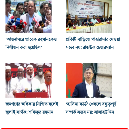
‘আয়নাঘরে তারেক রহমানকেও
প্রতিটি বাড়িতে পাহারাদার দেওয়া
নির্যাতন করা হয়েছিল’
সম্ভব নয়: রাজউক চেয়ারম্যান
জনগণের অধিকার নিশ্চিত হলেই
‘হাসিনা কার্ড’ খেললে বন্ধুত্বপূর্ণ
জুলাই সার্থক: শফিকুর রহমান
সম্পর্ক সম্ভব নয়: সালাহউদ্দিন