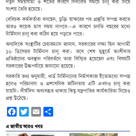
নতুন সময়সীমা ও শর্তের কারণে নির্ধারিত সময়ে চালু করা নিয়ে
সংশয় তৈরি হয়েছে।
বেবিচক কর্মকর্তারা বলছেন, চুক্তি স্বাক্ষরের পর প্রস্তুতি সম্পন্ন করতে
আরও কয়েক মাস সময় লাগবে—এ কারণে চলতি বছরের মধ্যে
টার্মিনাল চালু করা কঠিন হয়ে পড়তে পারে।
অন্যদিকে সংস্থাটির চেয়ারম্যান জানান, সরকারের লক্ষ্য ছিল আগামী
১৬ ডিসেম্বর টার্মিনাল চালু করা। তবে শেষ মুহূর্তে অংশীদার
প্রতিষ্ঠানের অবস্থান পরিবর্তনে তারা বিস্মিত হয়েছেন এবং বিষয়টি
সরকারের উচ্চপর্যায়ে জানানো হয়েছে।
সরকারি তথ্য অনুযায়ী, থার্ড টার্মিনালের নির্মাণকাজ ইতোমধ্যে সম্পন্ন
হলেও পরিচালনা ও প্রশাসনিক জটিলতায় এটি এখনও চালু করা
যায়নি। দীর্ঘদিন অব্যবহৃত থাকায় কিছু যন্ত্রপাতির কার্যকারিতা নিয়েও
প্রশ্ন উঠেছে।
Facebook
Twitter
Email
Share
এ জাতীয় আরও খবর