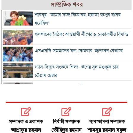
সাম্প্রতিক খবর
শাবনূর: ‘আমার সঙ্গে বিয়ে নয়, হয়তো স্বপ্নের বাসর
হয়েছিল’
গুলশানের বৈঠক: আওয়ামী লীগের ৬ নেতাকর্মীর রিমান্ড
এসএসসি-সমমানের ফল সোমবার, জানবেন যেভাবে
গ্যাস-বিদ্যুৎ সংকটে শিল্প, ঋণের সুদ মওকুফ চায়
চট্টগ্রাম চেম্বার
বিএনপি নেতা আজাদের দলীয় পদ স্থগিত
জাপানে টাইফুন ‘ডলফিন’, চীনে সর্বোচ্চ সতর্কতা
জুলাই জাদুঘর থেকে গুরুত্বপূর্ণ প্রদর্শনী সরানোর
সম্পাদক ও প্রকাশক
নির্বাহী সম্পাদক
ব্যবস্হাপনা সম্পাদক
অভিযোগ
আশ্রাফুর রহমান
তৌহিদুর রহমান
শামসুর রহমান বকুল