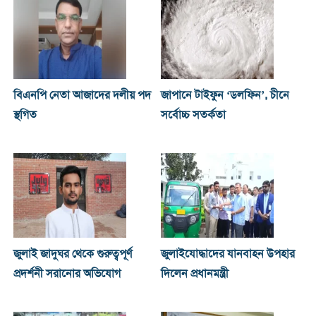
বিএনপি নেতা আজাদের দলীয় পদ
জাপানে টাইফুন ‘ডলফিন’, চীনে
স্থগিত
সর্বোচ্চ সতর্কতা
জুলাই জাদুঘর থেকে গুরুত্বপূর্ণ
জুলাইযোদ্ধাদের যানবাহন উপহার
প্রদর্শনী সরানোর অভিযোগ
দিলেন প্রধানমন্ত্রী