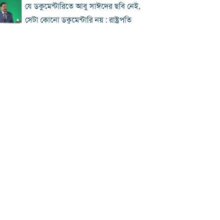
যে ডকুমেন্টারিতে আবু সাঈদের ছবি নেই,
সেটা কোনো ডকুমেন্টারি নয় : রাষ্ট্রপতি
প্রধানমন্ত্রীকে নিয়ে পোস্ট, এনসিপি নেতা
গ্রেফতার
জুলাই জাদুঘর হবে পথ দেখানোর স্থান:
ইউনূস
ছুটিতে ঘরমুখী মানুষের ঢল, গাজীপুর
মহাসড়কে যানজট
জুলাই আন্দোলনে বিএনপির ভূমিকা: শুরুতে
সমর্থন, পরে রাজপথে সক্রিয়তা
হাসিনার দেশত্যাগের পর যেভাবে প্রতিক্রিয়া
জানিয়েছিল বিশ্ব
ঢাকায় দুপুরে বজ্রসহ বৃষ্টির সম্ভাবনা