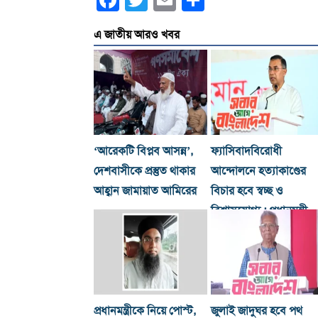
Facebook
Twitter
Email
Share
এ জাতীয় আরও খবর
‘আরেকটি বিপ্লব আসন্ন’,
ফ্যাসিবাদবিরোধী
দেশবাসীকে প্রস্তুত থাকার
আন্দোলনে হত্যাকাণ্ডের
আহ্বান জামায়াত আমিরের
বিচার হবে স্বচ্ছ ও
বিশ্বাসযোগ্য : প্রধানমন্ত্রী
প্রধানমন্ত্রীকে নিয়ে পোস্ট,
জুলাই জাদুঘর হবে পথ