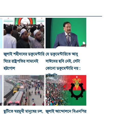
জুলাই শহীদদের ডকুমেন্টারি
যে ডকুমেন্টারিতে আবু
ঘিরে রাষ্ট্রপতির সামনেই
সাঈদের ছবি নেই, সেটা
হট্টগোল
কোনো ডকুমেন্টারি নয় :
রাষ্ট্রপতি
ছুটিতে ঘরমুখী মানুষের ঢল,
জুলাই আন্দোলনে বিএনপির