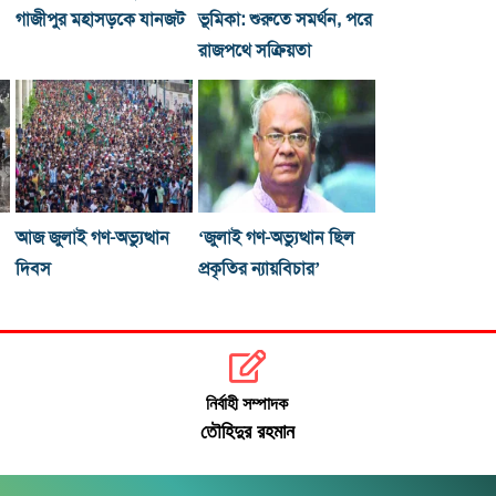
গাজীপুর মহাসড়কে যানজট
ভূমিকা: শুরুতে সমর্থন, পরে
রাজপথে সক্রিয়তা
আজ জুলাই গণ-অভ্যুত্থান
‘জুলাই গণ-অভ্যুত্থান ছিল
দিবস
প্রকৃতির ন্যায়বিচার’
নির্বাহী সম্পাদক
তৌহিদুর রহমান