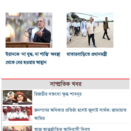
ইরানকে ‘না যুদ্ধ, না শান্তি’ অবস্থা
মাতারবাড়িতে প্রধানমন্ত্রী
থেকে বের হওয়ার আহ্বান
সাম্প্রতিক খবর
রিজভীর বক্তব্যে ক্ষুব্ধ শাবনূর
জনগণের অধিকার প্রতিষ্ঠা হলেই জুলাই সার্থক: জামায়াত
আমির
আজ আন্তর্জাতিক আদিবাসী দিবস