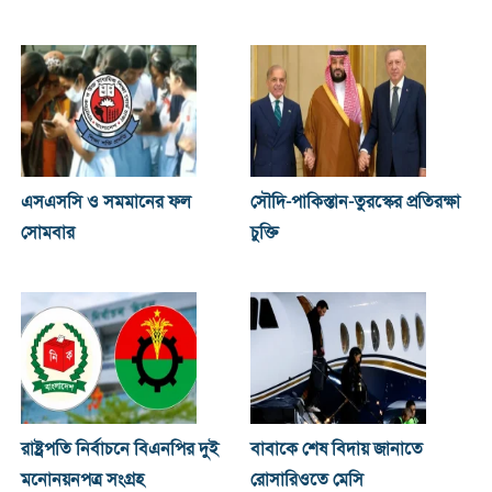
এসএসসি ও সমমানের ফল
সৌদি-পাকিস্তান-তুরস্কের প্রতিরক্ষা
সোমবার
চুক্তি
রাষ্ট্রপতি নির্বাচনে বিএনপির দুই
বাবাকে শেষ বিদায় জানাতে
মনোনয়নপত্র সংগ্রহ
রোসারিওতে মেসি