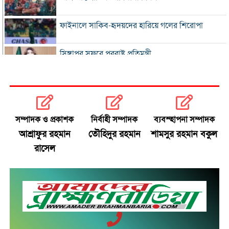
ফাইনালে সাকিব-হৃদয়দের হারিয়ে গলের শিরোপা
সিঙ্গাপুর সফরে পররাষ্ট্র প্রতিমন্ত্রী
ইনফান্তিনোকে সরাতে ষড়যন্ত্রের অভিযোগ ফিফার
এসএসসি ও সমমানের ফল সোমবার
সম্পাদক ও প্রকাশক
নির্বাহী সম্পাদক
ব্যবস্হাপনা সম্পাদক
আশ্রাফুর রহমান
তৌহিদুর রহমান
শামসুর রহমান বকুল
সৌদি-পাকিস্তান-তুরস্কের প্রতিরক্ষা চুক্তি
রাসেল
রাষ্ট্রপতি নির্বাচনে বিএনপির দুই মনোনয়নপত্র সংগ্রহ
বাবাকে শেষ বিদায় জানাতে রোসারিওতে মেসি
ইরানকে ‘না যুদ্ধ, না শান্তি’ অবস্থা থেকে বের হওয়ার