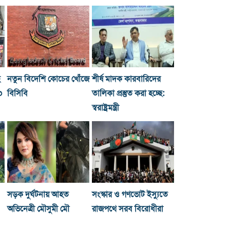
ছ
নতুন বিদেশি কোচের খোঁজে
শীর্ষ মাদক কারবারিদের
০
বিসিবি
তালিকা প্রস্তুত করা হচ্ছে:
স্বরাষ্ট্রমন্ত্রী
সড়ক দুর্ঘটনায় আহত
সংস্কার ও গণভোট ইস্যুতে
অভিনেত্রী মৌসুমী মৌ
রাজপথে সরব বিরোধীরা