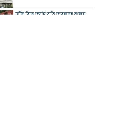
ছুটির দিনে জুলাই স্মৃতি জাদুঘরের সামনে
ভিড়
২০০ টাকার নিচে নেই মাছ ও মুরগি, ডিমের
ডজন ১৫০
নতুন বিদেশি কোচের খোঁজে বিসিবি
শীর্ষ মাদক কারবারিদের তালিকা প্রস্তুত করা
হচ্ছে: স্বরাষ্ট্রমন্ত্রী
বগুড়ায় বাসচাপায় নিহত ৬
সিলেটে দুই বাসের মুখোমুখি সংঘর্ষে নিহত
৯
সড়ক দুর্ঘটনায় আহত অভিনেত্রী মৌসুমী মৌ