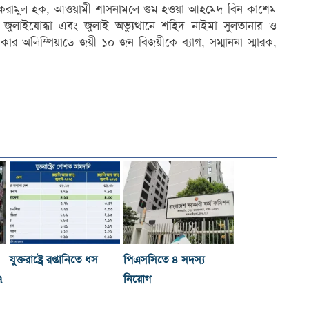
একরামুল হক, আওয়ামী শাসনামলে গুম হওয়া আহমেদ বিন কাশেম
জুলাইযোদ্ধা এবং জুলাই অভ্যুত্থানে শহিদ নাইমা সুলতানার ও
কার অলিম্পিয়াডে জয়ী ১০ জন বিজয়ীকে ব্যাগ, সম্মাননা স্মারক,
যুক্তরাষ্ট্রে রপ্তানিতে ধস
পিএসসিতে ৪ সদস্য
৭
নিয়োগ