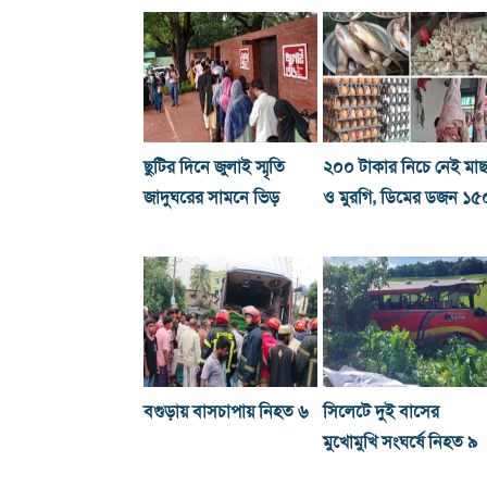
ছুটির দিনে জুলাই স্মৃতি
২০০ টাকার নিচে নেই মা
জাদুঘরের সামনে ভিড়
ও মুরগি, ডিমের ডজন ১৫
বগুড়ায় বাসচাপায় নিহত ৬
সিলেটে দুই বাসের
মুখোমুখি সংঘর্ষে নিহত ৯