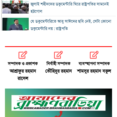
জুলাই শহীদদের ডকুমেন্টারি ঘিরে রাষ্ট্রপতির সামনেই
হট্টগোল
যে ডকুমেন্টারিতে আবু সাঈদের ছবি নেই, সেটা কোনো
ডকুমেন্টারি নয় : রাষ্ট্রপতি
প্রধানমন্ত্রীকে নিয়ে পোস্ট, এনসিপি নেতা গ্রেফতার
জুলাই জাদুঘর হবে পথ দেখানোর স্থান: ইউনূস
সম্পাদক ও প্রকাশক
নির্বাহী সম্পাদক
ব্যবস্হাপনা সম্পাদক
ছুটিতে ঘরমুখী মানুষের ঢল, গাজীপুর মহাসড়কে যানজট
আশ্রাফুর রহমান
তৌহিদুর রহমান
শামসুর রহমান বকুল
রাসেল
জুলাই আন্দোলনে বিএনপির ভূমিকা: শুরুতে সমর্থন, পরে
রাজপথে সক্রিয়তা
হাসিনার দেশত্যাগের পর যেভাবে প্রতিক্রিয়া জানিয়েছিল
বিশ্ব
ঢাকায় দুপুরে বজ্রসহ বৃষ্টির সম্ভাবনা