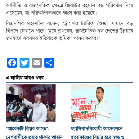
অর্থনীতি ও রাজনৈতিক ক্ষেত্রে জিয়াউর রহমান বড় পরিবর্তন নিয়ে
এসেছেন, যা পরিকল্পিতভাবে ধ্বংস করা হয়েছে।’
বিএনপির মহাসচিব বলেন, ‘ট্রাম্পের ট্যারিফ (শুল্ক) সামনে বড়
বিপদে ফেলতে পারে। মনে রাখবেন, রাজনৈতিক দল দেশের উন্নয়নে
জনস্বার্থে সবসময় ইতিবাচক ভূমিকা পালন করবে।’
Facebook
Twitter
Email
Share
এ জাতীয় আরও খবর
‘আরেকটি বিপ্লব আসন্ন’,
ফ্যাসিবাদবিরোধী আন্দোলনে
দেশবাসীকে প্রস্তুত থাকার আহ্বান
হত্যাকাণ্ডের বিচার হবে স্বচ্ছ ও