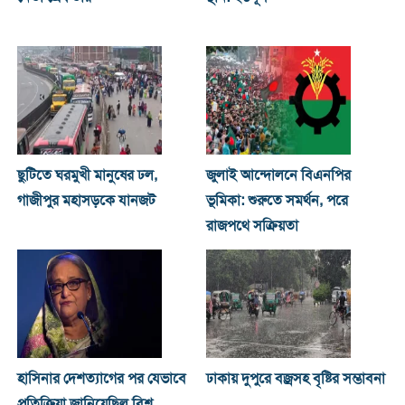
ছুটিতে ঘরমুখী মানুষের ঢল,
জুলাই আন্দোলনে বিএনপির
গাজীপুর মহাসড়কে যানজট
ভূমিকা: শুরুতে সমর্থন, পরে
রাজপথে সক্রিয়তা
হাসিনার দেশত্যাগের পর যেভাবে
ঢাকায় দুপুরে বজ্রসহ বৃষ্টির সম্ভাবনা
প্রতিক্রিয়া জানিয়েছিল বিশ্ব