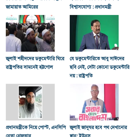
জামায়াত আমিরের
বিশ্বাসযোগ্য : প্রধানমন্ত্রী
জুলাই শহীদদের ডকুমেন্টারি ঘিরে
যে ডকুমেন্টারিতে আবু সাঈদের
রাষ্ট্রপতির সামনেই হট্টগোল
ছবি নেই, সেটা কোনো ডকুমেন্টারি
নয় : রাষ্ট্রপতি
প্রধানমন্ত্রীকে নিয়ে পোস্ট, এনসিপি
জুলাই জাদুঘর হবে পথ দেখানোর
নেতা গ্রেফতার
স্থান: ইউনূস