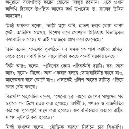
অনুষ্ঠানে সভাপতিত্ব করেন হোসেন জিল্লুর রহমান। এতে প্রধান
অতিথি হিসেবে উপস্থিত আছেন অর্থ উপদেষ্টা ড. সালেহ উদ্দিন
আহমেদ।
মির্জা ফখরুল বলেন, ‘আমি মনে করি, হাতশ হবার কোন কারণ
নেই। প্রতিদিন সমস্যা, বিশেষ করে সোশ্যাল মিডিয়ায় বিভ্রান্তিকর
কথাবার্তা আসছে। যা এই সমাজকে গ্রাস করে ফেলেছে।’
তিনি বলেন, ‘দেশের পুনর্গঠনে সব সমস্যাকে পাশ কাটিয়ে এগিয়ে
যেতে হবে। সবাই মিলে সহযোগিতা করছে বলেই সরকার চলছে।’
তিনি আরও বলেন, ‘পুলিশের কোন পরিবর্তনই হয়নি। বরং তারা
আরও সুযোগ নিচ্ছে। তারা একবার বলছে সোনাবাহিনীর কাছে যাও,
আরেকবার বলে কোর্টে যাও। এভাবেই পুলিশ তাদের দায়িত্ব এড়িয়ে
চলার চেষ্টা করছে।’
বিএনপি মহাসচিব বলেন, ‘গেলো ১৫ বছরে দেশের মানুষের সব
স্বপ্নকে গলাটিপে হত্যা করা হয়েছে। অর্থনীতি, গণতন্ত্র ও রাজনীতির
কাঠামো পুরোপুরি ধ্বংস করা হয়েছে। জবাবদিহিতার অভাবে রাষ্ট্রীয়
সম্পদ লুটপাট করা হয়েছে।’
মির্জা ফখরুল বলেন, ‘যৌক্তিক কারণে নির্বাচন চায় বিএনপি।