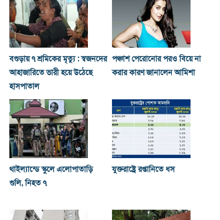
বগুড়ায় ৭ শ্রমিকের মৃত্যু : স্বজনদের
পঞ্চাশ পেরোনোর পরও বিয়ে না
আহাজারিতে ভারী হয়ে উঠেছে
করার কারণ জানালেন আমিশা
হাসপাতাল
থাইল্যান্ডে স্কুলে এলোপাতাড়ি
যুক্তরাষ্ট্রে রপ্তানিতে ধস
গুলি, নিহত ৭