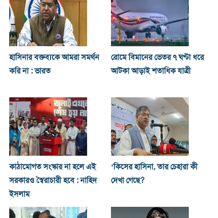
হাসিনার বক্তব্যকে আমরা সমর্থন
রোমে বিমানের ভেতর ৭ ঘণ্টা ধরে
করি না : ভারত
আটকা আড়াই শতাধিক যাত্রী
কাঠামোগত সংস্কার না হলে এই
‘কিসের হাসিনা, তার চেহারা কী
সরকারও স্বৈরাচারী হবে : নাহিদ
দেখা গেছে?
ইসলাম