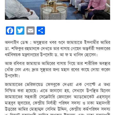
Facebook
Twitter
Email
Share
অনলাইন ডেস্ক : অসুস্থতার খবর শুনে জামায়াতে ইসলামীর আমির
ডা. শফিকুর রহমানকে দেখতে তার বাসায় গেছেন অন্তর্বর্তী সরকারের
ধর্মবিষয়ক মন্ত্রণালয়ের উপদেষ্টা ড. আ ফ ম খালিদ হোসেন।
আজ রবিবার জামায়াত আমিরের বাসায় গিয়ে তার শারীরিক অবস্থার
খোঁজ নেন এবং দ্রুত সুস্থতার জন্য মহান রবের কাছে দোয়া করেন
উপদেষ্টা।
জামায়াতের ভেরিফায়েড ফেসবুকে দেওয়া এক পোস্টে এ তথ্য
নিশ্চিত করা হয়েছে। এতে জানানো হয়, সেখানে উপস্থিত ছিলেন
জামায়াতের সহকারী সেক্রেটারি জেনারেল অ্যাডভোকেট এহসানুল
মাহবুব জুবায়ের, কেন্দ্রীয় নির্বাহী পরিষদ সদস্য ও ঢাকা মহানগরী
উত্তরের আমির মোহাম্মদ সেলিম উদ্দিন, কেন্দ্রীয় কর্মপরিষদ সদস্য