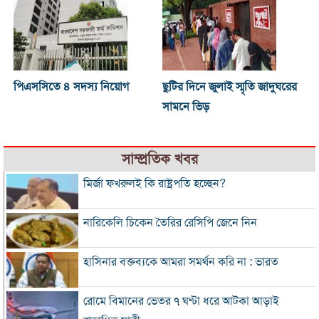
পিএসসিতে ৪ সদস্য নিয়োগ
ছুটির দিনে জুলাই স্মৃতি জাদুঘরের
সামনে ভিড়
সাম্প্রতিক খবর
মির্জা ফখরুলই কি রাষ্ট্রপতি হচ্ছেন?
নারিকেলি চিকেন তৈরির রেসিপি জেনে নিন
হাসিনার বক্তব্যকে আমরা সমর্থন করি না : ভারত
রোমে বিমানের ভেতর ৭ ঘণ্টা ধরে আটকা আড়াই