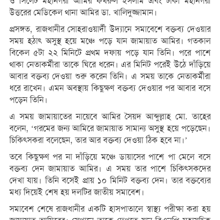
ও সিলেট মহানগরী আমির ফখরুল ইসলাম এবং ঢাকা মহানগরী
উত্তরের মেডিকেল থানা আমির ডা. খালিদুজ্জামান।
প্রসঙ্গত, রাজধানীর সোহরাওয়ার্দী উদ্যানে সমাবেশে বক্তব্য দেওয়ার
সময় হঠাৎ অসুস্থ হয়ে মঞ্চে পড়ে যান জামায়াত আমির। গতকাল
বিকেল ৫টা ২২ মিনিটে প্রথম দফায় পড়ে যান তিনি। পরে পাশে
থাকা নেতাকর্মীরা তাকে ঘিরে ধরেন। এর মিনিট পরেই উঠে দাঁড়িয়ে
আবার বক্তব্য দেওয়া শুরু করেন তিনি। এ সময় তাকে নেতাকর্মীরা
ধরে রাখেন। এমন অবস্থায় কিছুক্ষণ বক্তব্য দেওয়ার পর আবার বসে
পড়েন তিনি।
এ সময় জামায়াতের নায়েবে আমির সৈয়দ আব্দুল্লাহ মো. তাহের
বলেন, ‘গরমের জন্য আমিরে জামায়াত সামান্য অসুস্থ হয়ে পড়েছেন।
চিকিৎসকরা বলেছেন, তার আর বক্তব্য দেওয়া ঠিক হবে না।’
তবে কিছুক্ষণ পর না দাঁড়িয়ে মঞ্চে ডায়াসের পাশে পা মেলে বসে
বক্তব্য দেন জামায়াত আমির। এ সময় তার পাশে চিকিৎসকদের
দেখা যায়। তিনি বসেই প্রায় ১০ মিনিট বক্তব্য দেন। তার বক্তব্যের
মধ্য দিয়েই শেষ হয় দলটির জাতীয় সমাবেশ।
সমাবেশ শেষে রাজধানীর একটি হাসপাতালে স্বাস্থ্য পরীক্ষা করা হয়