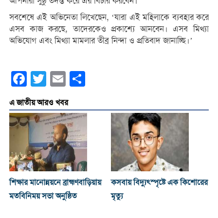
আপনারা সুষ্ঠু তদন্ত করে এর বিচার করবেন।’
সবশেষে এই অভিনেতা লিখেছেন, ‘যারা এই মহিলাকে ব্যবহার করে
এসব কাজ করছে, তাদেরকেও প্রকাশ্যে আনবেন। এসব মিথ্যা
অভিযোগ এবং মিথ্যা মামলার তীব্র নিন্দা ও প্রতিবাদ জানাচ্ছি।’
Facebook
Twitter
Email
Share
এ জাতীয় আরও খবর
শিক্ষার মানোন্নয়নে ব্রাহ্মণবাড়িয়ায়
কসবায় বিদ্যুৎস্পৃষ্টে এক কিশোরের
মতবিনিময় সভা অনুষ্ঠিত
মৃত্যু