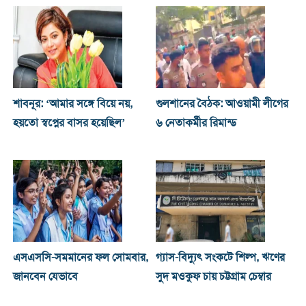
শাবনূর: ‘আমার সঙ্গে বিয়ে নয়,
গুলশানের বৈঠক: আওয়ামী লীগের
হয়তো স্বপ্নের বাসর হয়েছিল’
৬ নেতাকর্মীর রিমান্ড
এসএসসি-সমমানের ফল সোমবার,
গ্যাস-বিদ্যুৎ সংকটে শিল্প, ঋণের
জানবেন যেভাবে
সুদ মওকুফ চায় চট্টগ্রাম চেম্বার