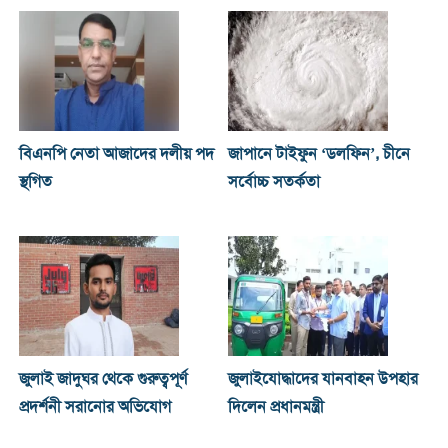
বিএনপি নেতা আজাদের দলীয় পদ
জাপানে টাইফুন ‘ডলফিন’, চীনে
স্থগিত
সর্বোচ্চ সতর্কতা
জুলাই জাদুঘর থেকে গুরুত্বপূর্ণ
জুলাইযোদ্ধাদের যানবাহন উপহার
প্রদর্শনী সরানোর অভিযোগ
দিলেন প্রধানমন্ত্রী