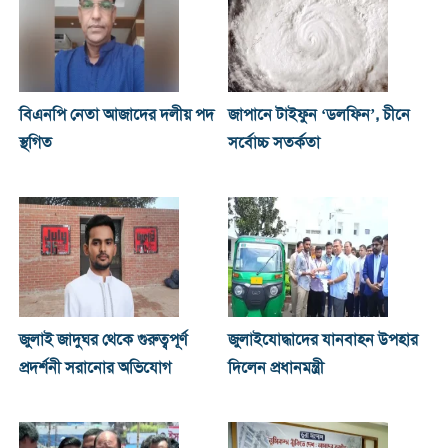
বিএনপি নেতা আজাদের দলীয় পদ
জাপানে টাইফুন ‘ডলফিন’, চীনে
স্থগিত
সর্বোচ্চ সতর্কতা
জুলাই জাদুঘর থেকে গুরুত্বপূর্ণ
জুলাইযোদ্ধাদের যানবাহন উপহার
প্রদর্শনী সরানোর অভিযোগ
দিলেন প্রধানমন্ত্রী