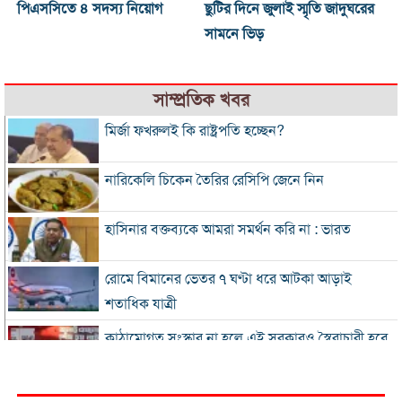
পিএসসিতে ৪ সদস্য নিয়োগ
ছুটির দিনে জুলাই স্মৃতি জাদুঘরের
সামনে ভিড়
সাম্প্রতিক খবর
মির্জা ফখরুলই কি রাষ্ট্রপতি হচ্ছেন?
নারিকেলি চিকেন তৈরির রেসিপি জেনে নিন
হাসিনার বক্তব্যকে আমরা সমর্থন করি না : ভারত
রোমে বিমানের ভেতর ৭ ঘণ্টা ধরে আটকা আড়াই
শতাধিক যাত্রী
কাঠামোগত সংস্কার না হলে এই সরকারও স্বৈরাচারী হবে
: নাহিদ ইসলাম
‘কিসের হাসিনা, তার চেহারা কী দেখা গেছে?