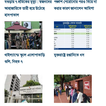
বগুড়ায় ৭ শ্রমিকের মৃত্যু : স্বজনদের
পঞ্চাশ পেরোনোর পরও বিয়ে না
আহাজারিতে ভারী হয়ে উঠেছে
করার কারণ জানালেন আমিশা
হাসপাতাল
থাইল্যান্ডে স্কুলে এলোপাতাড়ি
যুক্তরাষ্ট্রে রপ্তানিতে ধস
গুলি, নিহত ৭