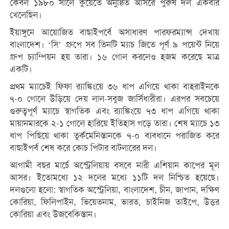
কেবল ১৯৮০ সালে কুয়েতে অনুষ্ঠিত আসরে পুরুষ দল একবার
খেলেছিল।
ইয়াঙ্গুনে আয়োজিত বাছাইপর্বে অসাধারণ পারফরম্যান্স দেখায়
বাংলাদেশ। ‘সি’ গ্রুপে সব তিনটি ম্যাচ জিতে পূর্ণ ৯ পয়েন্ট নিয়ে
গ্রুপ চ্যাম্পিয়ন হয় তারা। ১৬ গোল করলেও হজম করেছে মাত্র
একটি।
প্রথম ম্যাচেই ফিফা র‍্যাঙ্কিংয়ে ৩৬ ধাপ এগিয়ে থাকা বাহরাইনকে
৭-০ গোলে উড়িয়ে দেয় লাল-সবুজ জার্সিধারীরা। এরপর সবচেয়ে
গুরুত্বপূর্ণ ম্যাচে স্বাগতিক এবং র‍্যাঙ্কিংয়ে ৭৩ ধাপ এগিয়ে থাকা
মায়ানমারকে ২-১ গোলে হারিয়ে ইতিহাস গড়ে তারা। শেষ ম্যাচে ১৩
ধাপ পিছিয়ে থাকা তুর্কমেনিস্তানকে ৭-০ ব্যবধানে পরাজিত করে
বাছাইপর্ব শেষ করে কোচ পিটার বাটলারের দল।
আগামী বছর মার্চে অস্ট্রেলিয়ায় বসবে নারী এশিয়ান কাপের মূল
আসর। ইতোমধ্যে ১২ দলের মধ্যে ১১টি দল নিশ্চিত হয়েছে।
দলগুলো হলো: স্বাগতিক অস্ট্রেলিয়া, বাংলাদেশ, চীন, জাপান, দক্ষিণ
কোরিয়া, ফিলিপাইন, ভিয়েতনাম, ভারত, চাইনিজ তাইপে, উত্তর
কোরিয়া এবং উজবেকিস্তান।