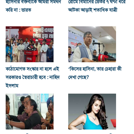
হাসিনার বক্তব্যকে আমরা সমর্থন
রোমে বিমানের ভেতর ৭ ঘণ্টা ধরে
করি না : ভারত
আটকা আড়াই শতাধিক যাত্রী
কাঠামোগত সংস্কার না হলে এই
‘কিসের হাসিনা, তার চেহারা কী
সরকারও স্বৈরাচারী হবে : নাহিদ
দেখা গেছে?
ইসলাম