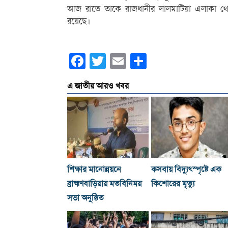
আজ রাতে তাকে রাজধানীর লালমাটিয়া এলাকা থেকে গ
রয়েছে।
Facebook
Twitter
Email
Share
এ জাতীয় আরও খবর
শিক্ষার মানোন্নয়নে
কসবায় বিদ্যুৎস্পৃষ্টে এক
ব্রাহ্মণবাড়িয়ায় মতবিনিময়
কিশোরের মৃত্যু
সভা অনুষ্ঠিত