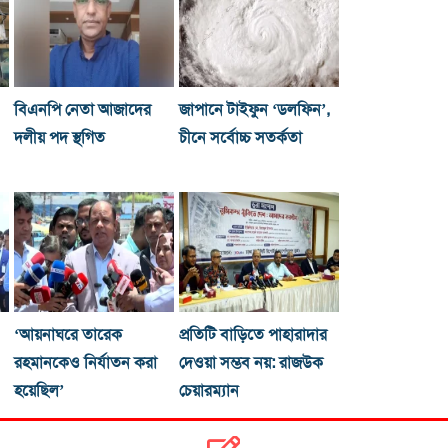
বিএনপি নেতা আজাদের
জাপানে টাইফুন ‘ডলফিন’,
দলীয় পদ স্থগিত
চীনে সর্বোচ্চ সতর্কতা
‘আয়নাঘরে তারেক
প্রতিটি বাড়িতে পাহারাদার
রহমানকেও নির্যাতন করা
দেওয়া সম্ভব নয়: রাজউক
হয়েছিল’
চেয়ারম্যান