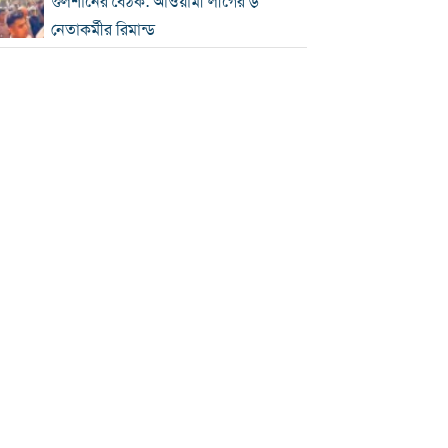
গুলশানের বৈঠক: আওয়ামী লীগের ৬
নেতাকর্মীর রিমান্ড
এসএসসি-সমমানের ফল সোমবার, জানবেন
যেভাবে
গ্যাস-বিদ্যুৎ সংকটে শিল্প, ঋণের সুদ
মওকুফ চায় চট্টগ্রাম চেম্বার
বিএনপি নেতা আজাদের দলীয় পদ স্থগিত
জাপানে টাইফুন ‘ডলফিন’, চীনে সর্বোচ্চ
সতর্কতা
জুলাই জাদুঘর থেকে গুরুত্বপূর্ণ প্রদর্শনী
সরানোর অভিযোগ
জুলাইযোদ্ধাদের যানবাহন উপহার দিলেন
প্রধানমন্ত্রী