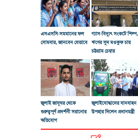
এসএসসি-সমমানের ফল
গ্যাস-বিদ্যুৎ সংকটে শিল্প,
সোমবার, জানবেন যেভাবে
ঋণের সুদ মওকুফ চায়
চট্টগ্রাম চেম্বার
জুলাই জাদুঘর থেকে
জুলাইযোদ্ধাদের যানবাহন
গুরুত্বপূর্ণ প্রদর্শনী সরানোর
উপহার দিলেন প্রধানমন্ত্রী
অভিযোগ