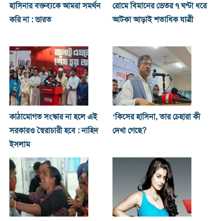
হাসিনার বক্তব্যকে আমরা সমর্থন
রোমে বিমানের ভেতর ৭ ঘণ্টা ধরে
করি না : ভারত
আটকা আড়াই শতাধিক যাত্রী
কাঠামোগত সংস্কার না হলে এই
‘কিসের হাসিনা, তার চেহারা কী
সরকারও স্বৈরাচারী হবে : নাহিদ
দেখা গেছে?
ইসলাম