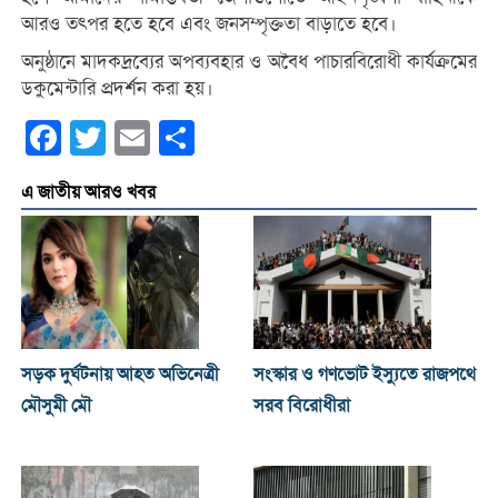
আরও তৎপর হতে হবে এবং জনসম্পৃক্ততা বাড়াতে হবে।
অনুষ্ঠানে মাদকদ্রব্যের অপব্যবহার ও অবৈধ পাচারবিরোধী কার্যক্রমের
ডকুমেন্টারি প্রদর্শন করা হয়।
Facebook
Twitter
Email
Share
এ জাতীয় আরও খবর
সড়ক দুর্ঘটনায় আহত অভিনেত্রী
সংস্কার ও গণভোট ইস্যুতে রাজপথে
মৌসুমী মৌ
সরব বিরোধীরা