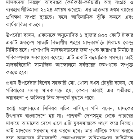
মাদকদ্রব্য নিয়ন্ত্রণ অধিদপ্তর (কর্মকর্তা-কর্মচারী) অস্ত্র সংগ্রহ ও
ব্যবহার নীতিমালা-২০২৪ প্রণয়ন করেছে। এর আওতায় প্রথম ব্যাচের
প্রশিক্ষণ সম্পন্ন হয়েছে। ফলে আভিযানিক ঝুঁকি কমবে এবং
কার্যকারিতা বাড়বে।
উপদেষ্টা বলেন, একনেকে অনুমোদিত ১ হাজার ৪০০ কোটি টাকার
একটি প্রকল্পে সাতটি বিভাগীয় শহরে মাদকাসক্তি নিরাময় কেন্দ্র
নির্মিত হবে। পাশাপাশি মাদকাসক্তদের জন্য পৃথক কারাগার নির্মাণের
পরিকল্পনাও সরকারের রয়েছে। এটি একটি বহুমাত্রিক সমস্যা। তাই
মাদকবিরোধী সামাজিক আন্দোলনে সর্বস্তরের জনগণকে সম্পৃক্ত
করতে হবে।
প্রধান উপদেষ্টার বিশেষ সহকারী মো. খোদা বখস চৌধুরী বলেন, যে
পরিবারের সদস্য মাদকাসক্ত হয়, কেবল তারাই এর গভীরতা,
ভয়াবহতা ও ক্ষতিকর দিক সম্পর্কে বুঝতে পারে।
স্বরাষ্ট্র মন্ত্রণালয়ের সিনিয়র সচিব নাসিমুল গনি বলেন, মাদকের
উৎপাদন বাংলাদেশে হয় না। পাশ্ববর্তী দেশসমূহ থেকে পাচারের
মাধ্যমে আমাদের দেশে এসে এটি যুবসমাজকে ধ্বংস করে দিচ্ছে।
তাই মাদকের সরবরাহ বন্ধ করতে হবে। আর এটিকে সফল করতে
হলে আমাদের সীমান্তবর্তী জেলাগুলোতে আইনশৃঙ্খলা বাহিনীকে