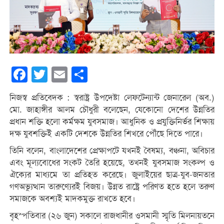
Facebook
Twitter
Email
Share
নিজস্ব প্রতিবেদক : স্বরাষ্ট্র উপদেষ্টা লেফটেন্যান্ট জেনারেল (অব.)
মো. জাহাঙ্গীর আলম চৌধুরী বলেছেন, যেকোনো দেশের উন্নতির
প্রধান শক্তি হলো কর্মক্ষম যুবসমাজ। আধুনিক ও প্রযুক্তিনির্ভর শিক্ষায়
দক্ষ যুবশক্তিই একটি দেশকে উন্নতির শিখরে পৌঁছে দিতে পারে।
তিনি বলেন, বাংলাদেশের প্রেক্ষাপটে যখনই বৈষম্য, বঞ্চনা, অবিচার
এবং মূল্যবোধের সংকট তৈরি হয়েছে, তখনই যুবসমাজ সংকল্প ও
ঐক্যের মাধ্যমে তা প্রতিহত করেছে। জুলাইয়ের ছাত্র-যুব-জনতার
গণঅভ্যুত্থান তারুণ্যেরই বিজয়। উন্নত রাষ্ট্রে পরিণত হতে হলে তরুণ
সমাজকে অবশ্যই মাদকমুক্ত রাখতে হবে।
বৃহস্পতিবার (২৬ জুন) সকালে রাজধানীর ওসমানী স্মৃতি মিলনায়তনে