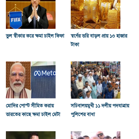
ভুল স্বীকার করে ক্ষমা চাইল ফিফা
স্বর্ণের ভরি বাড়ল প্রায় ১০ হাজার
টাকা
মোদির পোস্ট সীমিত করায়
সচিবালয়মুখী ১১ দলীয় পদযাত্রায়
ভারতের কাছে ক্ষমা চাইল মেটা
পুলিশের বাধা