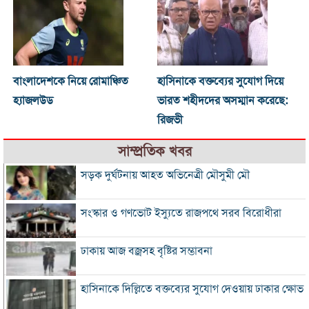
বাংলাদেশকে নিয়ে রোমাঞ্চিত
হাসিনাকে বক্তব্যের সুযোগ দিয়ে
হ্যাজলউড
ভারত শহীদদের অসম্মান করেছে:
রিজভী
সাম্প্রতিক খবর
সড়ক দুর্ঘটনায় আহত অভিনেত্রী মৌসুমী মৌ
সংস্কার ও গণভোট ইস্যুতে রাজপথে সরব বিরোধীরা
ঢাকায় আজ বজ্রসহ বৃষ্টির সম্ভাবনা
হাসিনাকে দিল্লিতে বক্তব্যের সুযোগ দেওয়ায় ঢাকার ক্ষোভ