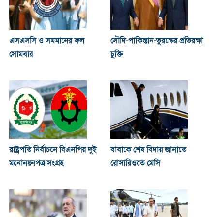
এসএসসি ও সমমানের ফল
সৌদি-পাকিস্তান-তুরস্কের প্রতিরক্ষা
সোমবার
চুক্তি
রাষ্ট্রপতি নির্বাচনে বিএনপির দুই
বাবাকে শেষ বিদায় জানাতে
মনোনয়নপত্র সংগ্রহ
রোসারিওতে মেসি