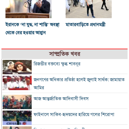
ইরানকে ‘না যুদ্ধ, না শান্তি’ অবস্থা
মাতারবাড়িতে প্রধানমন্ত্রী
থেকে বের হওয়ার আহ্বান
সাম্প্রতিক খবর
রিজভীর বক্তব্যে ক্ষুব্ধ শাবনূর
জনগণের অধিকার প্রতিষ্ঠা হলেই জুলাই সার্থক: জামায়াত
আমির
আজ আন্তর্জাতিক আদিবাসী দিবস
ফাইনালে সাকিব-হৃদয়দের হারিয়ে গলের শিরোপা