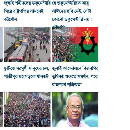
জুলাই শহীদদের ডকুমেন্টারি
যে ডকুমেন্টারিতে আবু
ঘিরে রাষ্ট্রপতির সামনেই
সাঈদের ছবি নেই, সেটা
হট্টগোল
কোনো ডকুমেন্টারি নয় :
রাষ্ট্রপতি
ছুটিতে ঘরমুখী মানুষের ঢল,
জুলাই আন্দোলনে বিএনপির
গাজীপুর মহাসড়কে যানজট
ভূমিকা: শুরুতে সমর্থন, পরে
রাজপথে সক্রিয়তা