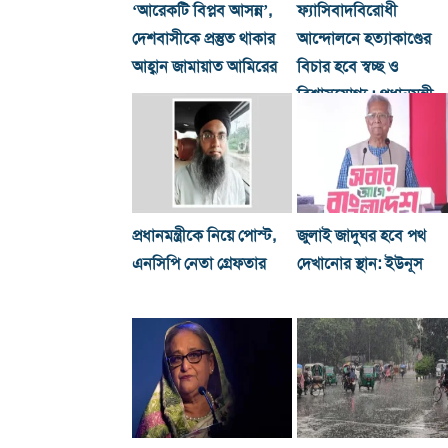
‘আরেকটি বিপ্লব আসন্ন’,
ফ্যাসিবাদবিরোধী
দেশবাসীকে প্রস্তুত থাকার
আন্দোলনে হত্যাকাণ্ডের
আহ্বান জামায়াত আমিরের
বিচার হবে স্বচ্ছ ও
বিশ্বাসযোগ্য : প্রধানমন্ত্রী
প্রধানমন্ত্রীকে নিয়ে পোস্ট,
জুলাই জাদুঘর হবে পথ
এনসিপি নেতা গ্রেফতার
দেখানোর স্থান: ইউনূস