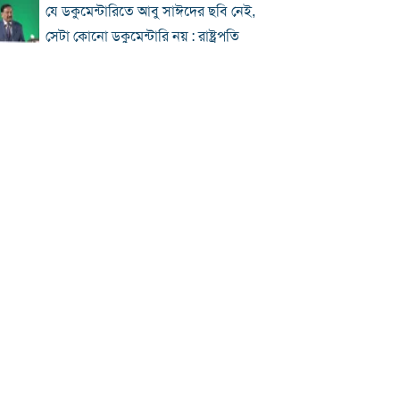
যে ডকুমেন্টারিতে আবু সাঈদের ছবি নেই,
সেটা কোনো ডকুমেন্টারি নয় : রাষ্ট্রপতি
প্রধানমন্ত্রীকে নিয়ে পোস্ট, এনসিপি নেতা
গ্রেফতার
জুলাই জাদুঘর হবে পথ দেখানোর স্থান:
ইউনূস
ছুটিতে ঘরমুখী মানুষের ঢল, গাজীপুর
মহাসড়কে যানজট
জুলাই আন্দোলনে বিএনপির ভূমিকা: শুরুতে
সমর্থন, পরে রাজপথে সক্রিয়তা
হাসিনার দেশত্যাগের পর যেভাবে প্রতিক্রিয়া
জানিয়েছিল বিশ্ব
ঢাকায় দুপুরে বজ্রসহ বৃষ্টির সম্ভাবনা