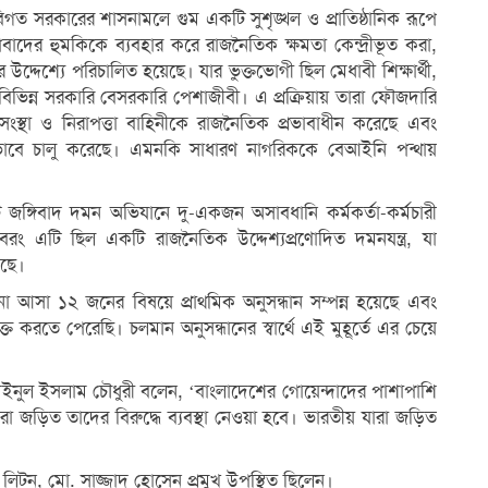
িগত সরকারের শাসনামলে গুম একটি সুশৃঙ্খল ও প্রাতিষ্ঠানিক রূপে
রবাদের হুমকিকে ব্যবহার করে রাজনৈতিক ক্ষমতা কেন্দ্রীভূত করা,
র উদ্দেশ্যে পরিচালিত হয়েছে। যার ভুক্তভোগী ছিল মেধাবী শিক্ষার্থী,
 বিভিন্ন সরকারি বেসরকারি পেশাজীবী। এ প্রক্রিয়ায় তারা ফৌজদারি
রী সংস্থা ও নিরাপত্তা বাহিনীকে রাজনৈতিক প্রভাবাধীন করেছে এবং
িকভাবে চালু করেছে। এমনকি সাধারণ নাগরিককে বেআইনি পন্থায়
জঙ্গিবাদ দমন অভিযানে দু-একজন অসাবধানি কর্মকর্তা-কর্মচারী
বরং এটি ছিল একটি রাজনৈতিক উদ্দেশ্যপ্রণোদিত দমনযন্ত্র, যা
েছে।
আসা ১২ জনের বিষয়ে প্রাথমিক অনুসন্ধান সম্পন্ন হয়েছে এবং
্ত করতে পেরেছি। চলমান অনুসন্ধানের স্বার্থে এই মুহূর্তে এর চেয়ে
ে মইনুল ইসলাম চৌধুরী বলেন, ‘বাংলাদেশের গোয়েন্দাদের পাশাপাশি
া জড়িত তাদের বিরুদ্ধে ব্যবস্থা নেওয়া হবে। ভারতীয় যারা জড়িত
ন লিটন, মো. সাজ্জাদ হোসেন প্রমুখ উপস্থিত ছিলেন।