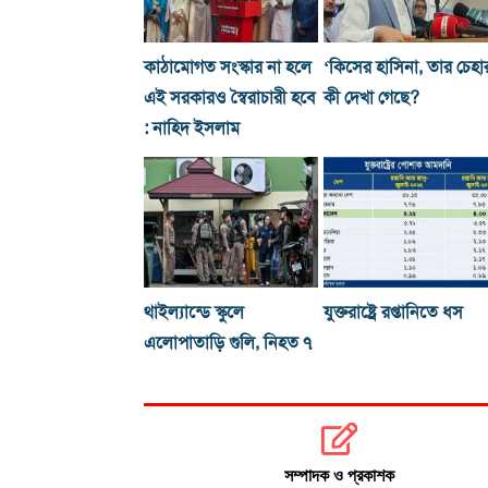
কাঠামোগত সংস্কার না হলে
‘কিসের হাসিনা, তার চেহা
এই সরকারও স্বৈরাচারী হবে
কী দেখা গেছে?
: নাহিদ ইসলাম
থাইল্যান্ডে স্কুলে
যুক্তরাষ্ট্রে রপ্তানিতে ধস
এলোপাতাড়ি গুলি, নিহত ৭
সম্পাদক ও প্রকাশক