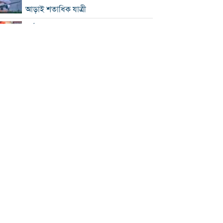
আড়াই শতাধিক যাত্রী
কাঠামোগত সংস্কার না হলে এই সরকারও
স্বৈরাচারী হবে : নাহিদ ইসলাম
‘কিসের হাসিনা, তার চেহারা কী দেখা গেছে?
বগুড়ায় ৭ শ্রমিকের মৃত্যু : স্বজনদের
আহাজারিতে ভারী হয়ে উঠেছে হাসপাতাল
পঞ্চাশ পেরোনোর পরও বিয়ে না করার কারণ
জানালেন আমিশা
থাইল্যান্ডে স্কুলে এলোপাতাড়ি গুলি, নিহত ৭
যুক্তরাষ্ট্রে রপ্তানিতে ধস
পিএসসিতে ৪ সদস্য নিয়োগ