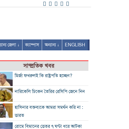
যান্য জেলা ↓
ক্যাম্পাস
অন্যান্য ↓
ENGLISH
সাম্প্রতিক খবর
মির্জা ফখরুলই কি রাষ্ট্রপতি হচ্ছেন?
নারিকেলি চিকেন তৈরির রেসিপি জেনে নিন
হাসিনার বক্তব্যকে আমরা সমর্থন করি না :
ভারত
রোমে বিমানের ভেতর ৭ ঘণ্টা ধরে আটকা