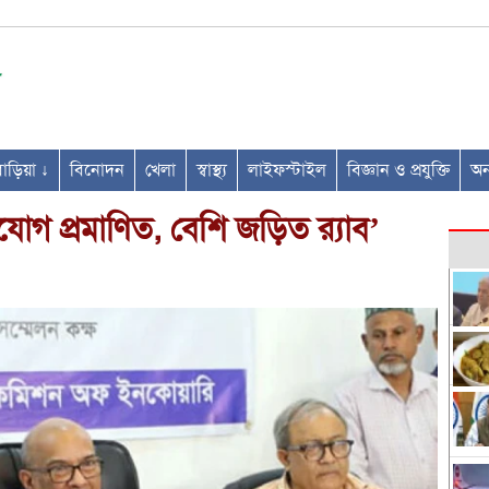
ণবাড়িয়া ↓
বিনোদন
খেলা
স্বাস্থ্য
লাইফস্টাইল
বিজ্ঞান ও প্রযুক্তি
অন্
গ প্রমাণিত, বেশি জড়িত র‌্যাব’