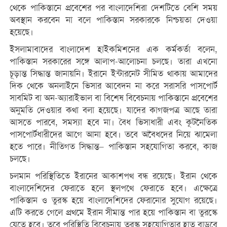
থেকে পাকিস্তানে প্রবেশের পর বাংলাদেশিরা দেশটিতে বেশি সময়
অবস্থান করবেন না বলে পাকিস্তান সরকারকে নিশ্চয়তা দেওয়া
হয়েছে।
ইসলামাবাদের বাংলাদেশ হাইকমিশনের এক কর্মকর্তা বলেন,
পাকিস্তান সরকারের সঙ্গে আলাপ-আলোচনা চলছে। তারা এখনো
চূড়ান্ত সিদ্ধান্ত জানায়নি। ইরানে ইন্টারনেট সীমিত থাকায় আমাদের
দিক থেকে অনলাইনে ভিসার আবেদন না করে সরাসরি পাসপোর্ট
সাবমিট বা অন-অ্যারাইভাল বা বিশেষ বিবেচনায় পাকিস্তানে প্রবেশের
অনুমতি দেওয়ার কথা বলা হয়েছে। যাদের কাগজপত্র আছে তারা
আসতে পারবে, সমস্যা হবে না। বৈধ ভিসাধারী এবং কূটনৈতিক
পাসপোর্টধারীদের আগে আনা হবে। তবে অবৈধদের নিয়ে ঝামেলা
হতে পারে। নীতিগত সিদ্ধান্ত– পাকিস্তান সহযোগিতা করবে, কাজ
চলছে।
চলমান পরিস্থিতিতে ইরানের আকাশপথ বন্ধ রয়েছে। ইরান থেকে
বাংলাদেশিদের ফেরাতে হলে স্থলপথে ফেরাতে হবে। এক্ষেত্রে
পাকিস্তান ও তুরস্ক হয়ে বাংলাদেশিদের ফেরানোর সুযোগ রয়েছে।
এটি করতে গেলে প্রথমে ইরান সীমান্ত পার হয়ে পাকিস্তান বা তুরস্কে
যেতে হবে। তবে পরিস্থিতি বিবেচনায় তুরস্ক সহযোগিতার হাত বাড়বে