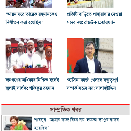
‘আয়নাঘরে তারেক রহমানকেও
প্রতিটি বাড়িতে পাহারাদার দেওয়া
নির্যাতন করা হয়েছিল’
সম্ভব নয়: রাজউক চেয়ারম্যান
জনগণের অধিকার নিশ্চিত হলেই
‘হাসিনা কার্ড’ খেললে বন্ধুত্বপূর্ণ
জুলাই সার্থক: শফিকুর রহমান
সম্পর্ক সম্ভব নয়: সালাহউদ্দিন
সাম্প্রতিক খবর
শাবনূর: ‘আমার সঙ্গে বিয়ে নয়, হয়তো স্বপ্নের বাসর
হয়েছিল’