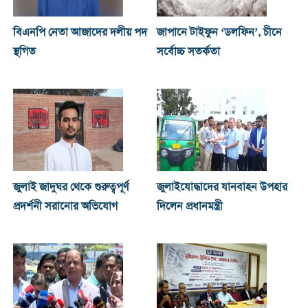
বিএনপি নেতা আজাদের দলীয় পদ
জাপানে টাইফুন ‘ডলফিন’, চীনে
স্থগিত
সর্বোচ্চ সতর্কতা
জুলাই জাদুঘর থেকে গুরুত্বপূর্ণ
জুলাইযোদ্ধাদের যানবাহন উপহার
প্রদর্শনী সরানোর অভিযোগ
দিলেন প্রধানমন্ত্রী