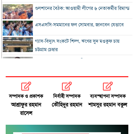
গুলশানের বৈঠক: আওয়ামী লীগের ৬ নেতাকর্মীর রিমান্ড
এসএসসি-সমমানের ফল সোমবার, জানবেন যেভাবে
গ্যাস-বিদ্যুৎ সংকটে শিল্প, ঋণের সুদ মওকুফ চায়
চট্টগ্রাম চেম্বার
বিএনপি নেতা আজাদের দলীয় পদ স্থগিত
জাপানে টাইফুন ‘ডলফিন’, চীনে সর্বোচ্চ সতর্কতা
জুলাই জাদুঘর থেকে গুরুত্বপূর্ণ প্রদর্শনী সরানোর
সম্পাদক ও প্রকাশক
নির্বাহী সম্পাদক
ব্যবস্হাপনা সম্পাদক
অভিযোগ
আশ্রাফুর রহমান
তৌহিদুর রহমান
শামসুর রহমান বকুল
রাসেল
জুলাইযোদ্ধাদের যানবাহন উপহার দিলেন প্রধানমন্ত্রী
‘আয়নাঘরে তারেক রহমানকেও নির্যাতন করা হয়েছিল’