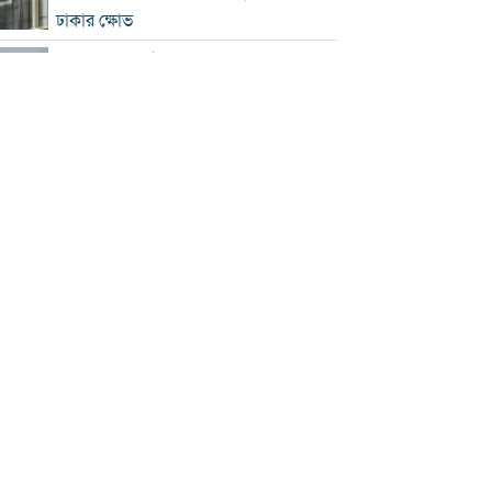
ঢাকার ক্ষোভ
হরমুজে নতুন নৌপথ নিয়ে ইরান-ওমান
সমঝোতার পথে
‘জুলাই স্মৃতি জাদুঘর’ খুলে দেওয়া হলো
দর্শনার্থীদের জন্য
ভুল স্বীকার করে ক্ষমা চাইল ফিফা
স্বর্ণের ভরি বাড়ল প্রায় ১০ হাজার টাকা
মোদির পোস্ট সীমিত করায় ভারতের কাছে
ক্ষমা চাইল মেটা
সচিবালয়মুখী ১১ দলীয় পদযাত্রায় পুলিশের
বাধা
বাংলাদেশকে নিয়ে রোমাঞ্চিত হ্যাজলউড