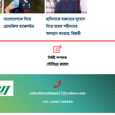
বাংলাদেশকে নিয়ে
হাসিনাকে বক্তব্যের সুযোগ
রোমাঞ্চিত হ্যাজলউড
দিয়ে ভারত শহীদদের
অসম্মান করেছে: রিজভী
নির্বাহী সম্পাদক
তৌহিদুর রহমান
ashrafurrahman17@yahoo.com
+৮৮ ০১৯৬৩ ০৯৪৫৬৩