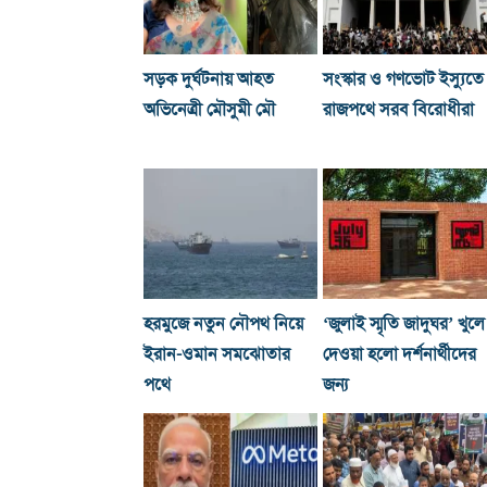
সড়ক দুর্ঘটনায় আহত
সংস্কার ও গণভোট ইস্যুতে
অভিনেত্রী মৌসুমী মৌ
রাজপথে সরব বিরোধীরা
হরমুজে নতুন নৌপথ নিয়ে
‘জুলাই স্মৃতি জাদুঘর’ খুলে
ইরান-ওমান সমঝোতার
দেওয়া হলো দর্শনার্থীদের
পথে
জন্য