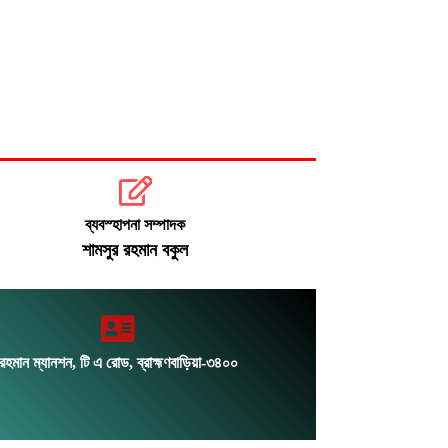
ব্যবস্হাপনা সম্পাদক
শামসুর রহমান বকুল
রহমান ম্যানশন, টি এ রোড, ব্রাহ্মণবাড়িয়া-৩৪০০