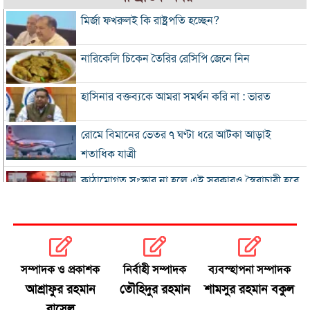
মির্জা ফখরুলই কি রাষ্ট্রপতি হচ্ছেন?
নারিকেলি চিকেন তৈরির রেসিপি জেনে নিন
হাসিনার বক্তব্যকে আমরা সমর্থন করি না : ভারত
রোমে বিমানের ভেতর ৭ ঘণ্টা ধরে আটকা আড়াই
শতাধিক যাত্রী
কাঠামোগত সংস্কার না হলে এই সরকারও স্বৈরাচারী হবে
: নাহিদ ইসলাম
‘কিসের হাসিনা, তার চেহারা কী দেখা গেছে?
বগুড়ায় ৭ শ্রমিকের মৃত্যু : স্বজনদের আহাজারিতে ভারী
সম্পাদক ও প্রকাশক
নির্বাহী সম্পাদক
ব্যবস্হাপনা সম্পাদক
হয়ে উঠেছে হাসপাতাল
আশ্রাফুর রহমান
তৌহিদুর রহমান
শামসুর রহমান বকুল
রাসেল