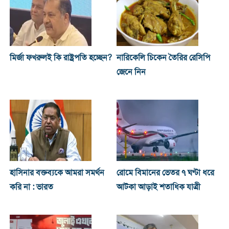
মির্জা ফখরুলই কি রাষ্ট্রপতি হচ্ছেন?
নারিকেলি চিকেন তৈরির রেসিপি
জেনে নিন
হাসিনার বক্তব্যকে আমরা সমর্থন
রোমে বিমানের ভেতর ৭ ঘণ্টা ধরে
করি না : ভারত
আটকা আড়াই শতাধিক যাত্রী