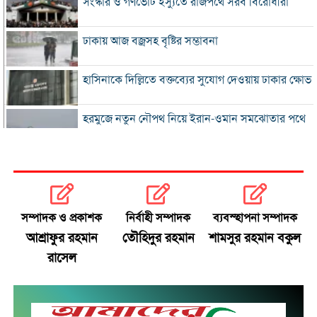
সংস্কার ও গণভোট ইস্যুতে রাজপথে সরব বিরোধীরা
ঢাকায় আজ বজ্রসহ বৃষ্টির সম্ভাবনা
হাসিনাকে দিল্লিতে বক্তব্যের সুযোগ দেওয়ায় ঢাকার ক্ষোভ
হরমুজে নতুন নৌপথ নিয়ে ইরান-ওমান সমঝোতার পথে
‘জুলাই স্মৃতি জাদুঘর’ খুলে দেওয়া হলো দর্শনার্থীদের জন্য
ভুল স্বীকার করে ক্ষমা চাইল ফিফা
সম্পাদক ও প্রকাশক
নির্বাহী সম্পাদক
ব্যবস্হাপনা সম্পাদক
স্বর্ণের ভরি বাড়ল প্রায় ১০ হাজার টাকা
আশ্রাফুর রহমান
তৌহিদুর রহমান
শামসুর রহমান বকুল
রাসেল
মোদির পোস্ট সীমিত করায় ভারতের কাছে ক্ষমা চাইল
মেটা