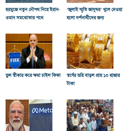
হরমুজে নতুন নৌপথ নিয়ে ইরান-
‘জুলাই স্মৃতি জাদুঘর’ খুলে দেওয়া
ওমান সমঝোতার পথে
হলো দর্শনার্থীদের জন্য
ভুল স্বীকার করে ক্ষমা চাইল ফিফা
স্বর্ণের ভরি বাড়ল প্রায় ১০ হাজার
টাকা