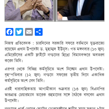
Facebook
Twitter
Email
Share
নিজস্ব প্রতিবেদক : চারদিনের সরকারি সফরে বর্তমানে যুক্তরাজ্যে
রয়েছেন প্রধান উপদেষ্টা ড. মুহাম্মদ ইউনূস। গত মঙ্গলবার (১০ জুন)
এমিরেটসের একটি ফ্লাইটে লন্ডনের হিথ্রো বিমানবন্দরে অবতরণ
করেন তিনি।
এরপর থেকে বিভিন্ন কর্মসূচিতে অংশ নিচ্ছেন প্রধান উপদেষ্টা।
বৃহস্পতিবার (১২ জুন) লন্ডনে সফরের তৃতীয় দিনে একাধিক
কর্মসূচিতে অংশ নেন তিনি।
এরই ধারাবাহিকতায় আগামীকাল শুক্রবার (১৩ জুন) বিএনপির
ভারপ্রাপ্ত চেয়ারম্যান তারেক রহমানের সঙ্গে বৈঠকে বসবেন প্রধান
উপদেষ্টা।
লন্ডনের পার্ক লেনের হোটেল ডোরচেস্টারে স্থানীয় সময় সকাল ৯টায়