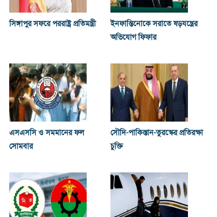
সিঙ্গাপুর সফরে পররাষ্ট্র প্রতিমন্ত্রী
ইনফান্তিনোকে সরাতে ষড়যন্ত্রের
অভিযোগ ফিফার
এসএসসি ও সমমানের ফল
সৌদি-পাকিস্তান-তুরস্কের প্রতিরক্ষা
সোমবার
চুক্তি