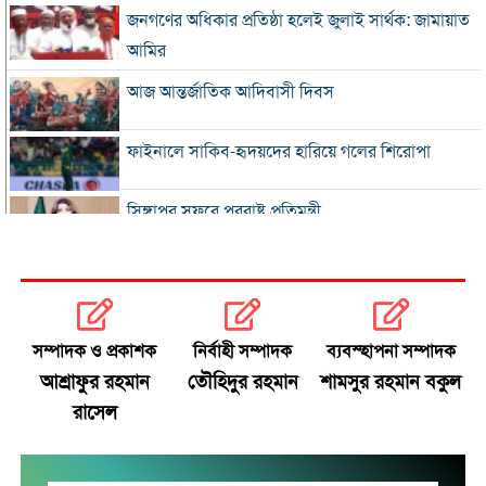
জনগণের অধিকার প্রতিষ্ঠা হলেই জুলাই সার্থক: জামায়াত
আমির
আজ আন্তর্জাতিক আদিবাসী দিবস
ফাইনালে সাকিব-হৃদয়দের হারিয়ে গলের শিরোপা
সিঙ্গাপুর সফরে পররাষ্ট্র প্রতিমন্ত্রী
ইনফান্তিনোকে সরাতে ষড়যন্ত্রের অভিযোগ ফিফার
এসএসসি ও সমমানের ফল সোমবার
সম্পাদক ও প্রকাশক
নির্বাহী সম্পাদক
ব্যবস্হাপনা সম্পাদক
আশ্রাফুর রহমান
তৌহিদুর রহমান
শামসুর রহমান বকুল
সৌদি-পাকিস্তান-তুরস্কের প্রতিরক্ষা চুক্তি
রাসেল
রাষ্ট্রপতি নির্বাচনে বিএনপির দুই মনোনয়নপত্র সংগ্রহ