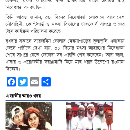
টেকসই মৎস্য আহরণের জন্য প্রতিবারের মতো এবারও এই
নিষেধাজ্ঞা বলবৎ ছিল।
তিনি আরও জানান, ৫৮ দিনের নিষেধাজ্ঞা চলাকালে বাংলাদেশ
নৌবাহিনী, কোস্টগার্ড ও মৎস্য বিভাগের টাস্কফোর্স সাগরে তাদের
টহল কার্যক্রম পরিচালনা করেছে।
বুধবার সকালে সরেজমিন ভোলার মেঘনাপাড়ের তুলাতুলি এলাকায়
জেলে পল্লীতে দেখা যায়, ৫৮ দিনের মৎস্য আহরণের নিষেধাজ্ঞা
শেষে সাগরে যেতে জেলেরা সব প্রস্তুতি শেষ করেছেন। তারা জাল,
খাবার ও প্রয়োজনীয় সরঞ্জামাদি নিয়ে মাছ ধরার উদ্দেশ্যে রওয়ানা
দিচ্ছেন।
Facebook
Twitter
Email
Share
এ জাতীয় আরও খবর