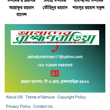
সম্পাদক ও প্রকাশক
নির্বাহী সম্পাদক
ব্যবস্হাপনা সম্পাদক
স্বর্ণের ভরি বাড়ল প্রায় ১০ হাজার টাকা
আশ্রাফুর রহমান
তৌহিদুর রহমান
শামসুর রহমান বকুল
রাসেল
মোদির পোস্ট সীমিত করায় ভারতের কাছে ক্ষমা চাইল
মেটা
সচিবালয়মুখী ১১ দলীয় পদযাত্রায় পুলিশের বাধা
বাংলাদেশকে নিয়ে রোমাঞ্চিত হ্যাজলউড
ashrafurrahman17@yahoo.com
হাসিনাকে বক্তব্যের সুযোগ দিয়ে ভারত শহীদদের
+৮৮ ০১৯৬৩ ০৯৪৫৬৩
অসম্মান করেছে: রিজভী
জুলাইয়ে সড়ক দুর্ঘটনায় প্রাণ গেল ৪১৬ জন
রহমান ম্যানশন, টি এ রোড, ব্রাহ্মণবাড়িয়া-৩৪০০
‘আরেকটি বিপ্লব আসন্ন’, দেশবাসীকে প্রস্তুত থাকার
About US
Terms of Service
Copyright Policy
আহ্বান জামায়াত আমিরের
Privacy Policy
Contact Us
ফ্যাসিবাদবিরোধী আন্দোলনে হত্যাকাণ্ডের বিচার হবে