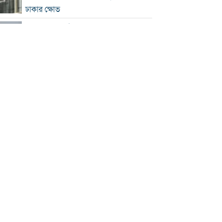
ঢাকার ক্ষোভ
হরমুজে নতুন নৌপথ নিয়ে ইরান-ওমান
সমঝোতার পথে
‘জুলাই স্মৃতি জাদুঘর’ খুলে দেওয়া হলো
দর্শনার্থীদের জন্য
ভুল স্বীকার করে ক্ষমা চাইল ফিফা
স্বর্ণের ভরি বাড়ল প্রায় ১০ হাজার টাকা
মোদির পোস্ট সীমিত করায় ভারতের কাছে
ক্ষমা চাইল মেটা
সচিবালয়মুখী ১১ দলীয় পদযাত্রায় পুলিশের
বাধা
বাংলাদেশকে নিয়ে রোমাঞ্চিত হ্যাজলউড