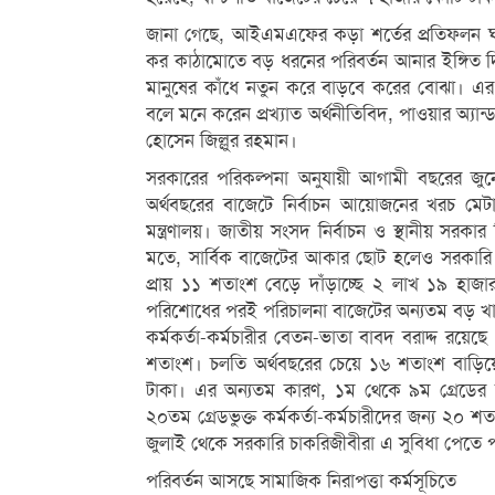
জানা গেছে, আইএমএফের কড়া শর্তের প্রতিফলন ঘটব
কর কাঠামোতে বড় ধরনের পরিবর্তন আনার ইঙ্গিত দ
মানুষের কাঁধে নতুন করে বাড়বে করের বোঝা। এর চূ
বলে মনে করেন প্রখ্যাত অর্থনীতিবিদ, পাওয়ার অ্যান্ড 
হোসেন জিল্লুর রহমান।
সরকারের পরিকল্পনা অনুযায়ী আগামী বছরের জুনে
অর্থবছরের বাজেটে নির্বাচন আয়োজনের খরচ মেটান
মন্ত্রণালয়। জাতীয় সংসদ নির্বাচন ও স্থানীয় সরক
মতে, সার্বিক বাজেটের আকার ছোট হলেও সরকারি ব্য
প্রায় ১১ শতাংশ বেড়ে দাঁড়াচ্ছে ২ লাখ ১৯ হা
পরিশোধের পরই পরিচালনা বাজেটের অন্যতম বড় খাত
কর্মকর্তা-কর্মচারীর বেতন-ভাতা বাবদ বরাদ্দ র
শতাংশ। চলতি অর্থবছরের চেয়ে ১৬ শতাংশ বাড়িয়ে
টাকা। এর অন্যতম কারণ, ১ম থেকে ৯ম গ্রেডের স
২০তম গ্রেডভুক্ত কর্মকর্তা-কর্মচারীদের জন্য ২০ 
জুলাই থেকে সরকারি চাকরিজীবীরা এ সুবিধা পেতে পা
পরিবর্তন আসছে সামাজিক নিরাপত্তা কর্মসূচিতে