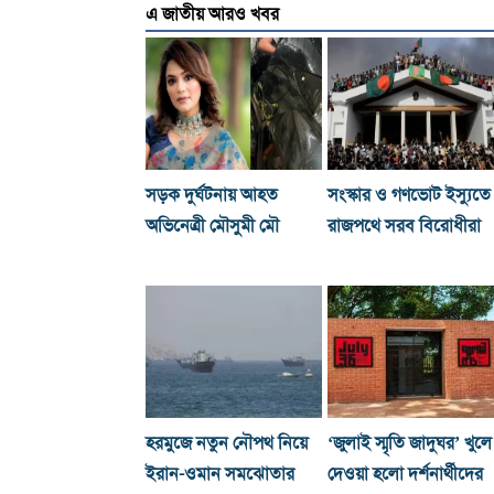
এ জাতীয় আরও খবর
সড়ক দুর্ঘটনায় আহত
সংস্কার ও গণভোট ইস্যুতে
অভিনেত্রী মৌসুমী মৌ
রাজপথে সরব বিরোধীরা
হরমুজে নতুন নৌপথ নিয়ে
‘জুলাই স্মৃতি জাদুঘর’ খুলে
ইরান-ওমান সমঝোতার
দেওয়া হলো দর্শনার্থীদের