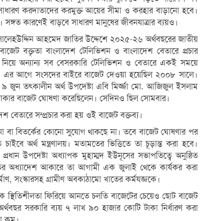
ির সাধারণ করদাতাদের করমুক্ত আয়ের সীমা ও করহার বাড়ানো হবে।
ঙ্গত কারণেই বাড়বে সাধারণ মানুষের জীবনযাত্রার ব্যয়ও।
সালেহউদ্দিন আহমেদ জাতির উদ্দেশে ২০২৫-২৬ অর্থবছরের জাতীয়
াজেট বক্তৃতা বাংলাদেশ টেলিভিশন ও বাংলাদেশ বেতারে প্রচার
নিয়ে অন্যান্য সব বেসরকারি টেলিভিশন ও বেতারে একই সময়ে
েছে। এর আগে সংসদের বাইরে বাজেট দেওয়া হয়েছিল ২০০৮ সালে।
র ৯ জুন তৎকালীন অর্থ উপদেষ্টা এবি মির্জ্জা মো. আজিজুল ইসলাম
টাকার বাজেট ঘোষণা করেছিলেন। সেদিনও ছিল সোমবার।
 বেতারে সম্প্রচার করা হয় ওই বাজেট বক্তব্য।
না বা বিতর্কের কোনো সুযোগ থাকছে না। তবে বাজেট ঘোষণার পর
ইবে অর্থ মন্ত্রণালয়। মতামতের ভিত্তিতে তা চূড়ান্ত করা হবে।
ন উপদেষ্টা অধ্যাপক মুহাম্মদ ইউনূসের সভাপতিত্বে অনুষ্ঠিত
রপতির অধ্যাদেশ আকারে তা আগামী এক জুলাই থেকে কার্যকর করা
্মাণ, সংস্কারসহ গ্রামীণ অবকাঠামো খাতের কর্মযজ্ঞকে।
থনৈতিক স্থিতিশীলতা ফিরিয়ে আনতে চলতি বাজেটের চেয়েও ছোট বাজেট
অর্থবছর সরকারি ব্যয় ৭ লাখ ৯০ হাজার কোটি টাকা নির্ধারণ করা
কা কম।